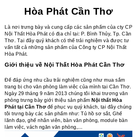
Sau gần 3 thập kỷ hoạt động, Nội thất Hòa Phát đã trở thành
Hòa Phát Cần Thơ
thương hiệu dẫn đầu trong lĩnh vực ...
Là nơi trưng bày và cung cấp các sản phẩm của cty CP
Nội Thất Hòa Phát có địa chỉ tại: P. Bình Thủy, Tp. Cần
Thơ. Tại đây quý khách có thể trải nghiệm và được tư
vấn tất cả những sản phẩm của Công ty CP Nội Thất
Hòa Phát.
Giới thiệu về Nội Thất Hòa Phát Cần Thơ
Để đáp ứng nhu cầu trải nghiệm cũng như mua sắm
trang bị cho văn phòng làm việc của mình tại Cần Thơ.
Ngày 29 tháng 9 năm 2013 chúng tôi khai trương văn
phòng trưng bày giới thiệu sản phẩm
Nội thất Hòa
Phát tại Cần Thơ
để phục vụ quý khách, tại đây chúng
tôi trưng bày các sản phẩm như: Tủ hồ sơ sắt, Ghế
lãnh đạo, ghế nhân viên, bàn văn phòng, module bàn
làm việc, vách ngăn văn phòng,…