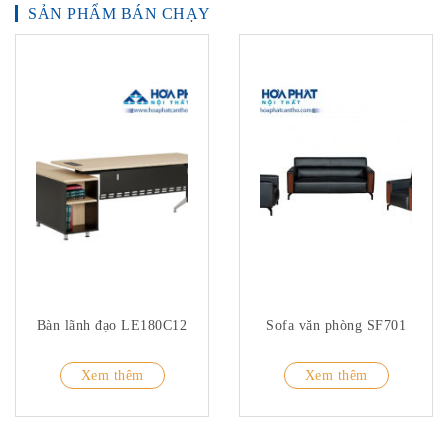
SẢN PHẨM BÁN CHẠY
TỦ
TÀI
LIỆU
MÃ
MÀU
CH.
SÁCH
–
Q.
ĐỊNH
Bàn lãnh đạo LE180C12
Sofa văn phòng SF701
Xem thêm
Xem thêm