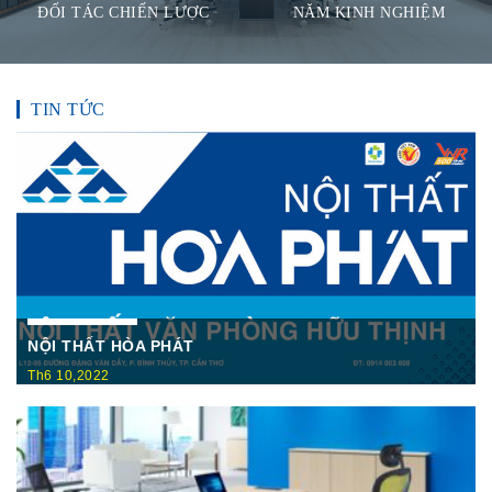
ĐỐI TÁC CHIẾN LƯỢC
NĂM KINH NGHIỆM
TIN TỨC
NỘI THẤT HÒA PHÁT
Th6 10,2022
Nội Thất Hòa Phátt Cần Thơ Là nơi trưng bày và cung cấp
các sản phẩm như: Bàn văn phòng, ghế xoay văn phòng, tủ hồ
sơ, két sắt,…Của cty CP Nội Thất Hòa Phát( Nội thất The
One) có địa ...