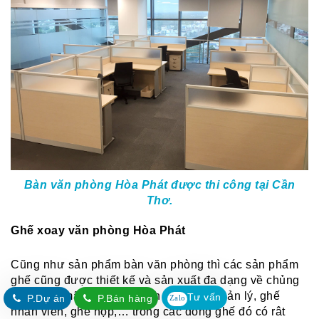
Bàn văn phòng Hòa Phát được thi công tại Cần
Thơ.
Ghế xoay văn phòng Hòa Phát
Cũng như sản phẩm bàn văn phòng thì các sản phẩm
ghế cũng được thiết kế và sản xuất đa dạng về chủng
loại, mẫu mã như: Ghế lãnh đạo, ghế quản lý, ghế
Tư vấn
P.Dự án
P.Bán hàng
Zalo
nhân viên, ghế họp,… trong các dòng ghế đó có rât