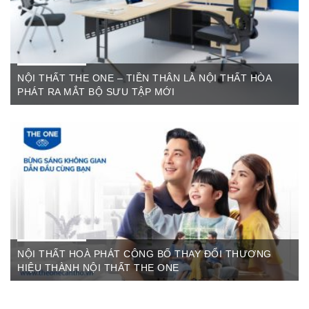
NỘI THẤT THE ONE – TIỀN THÂN LÀ NỘI THẤT HÒA
PHÁT RA MẮT BỘ SƯU TẬP MỚI
Th6 07,2022
The One Cần Thơ Thông báo về việc thay đổi thương hiệu Nội
Thất Hòa Phát Ngày ...
NỘI THẤT HOÀ PHÁT CÔNG BỐ THAY ĐỔI THƯƠNG
HIỆU THÀNH NỘI THẤT THE ONE
Th3 09,2022