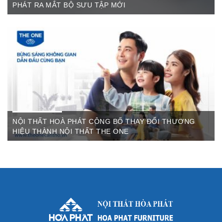
PHÁT RA MẮT BỘ SƯU TẬP MỚI
Th6 07,2022
The One Cần Thơ Thông báo về việc thay đổi thương hiệu Nội
Thất Hòa Phát Ngày ...
NỘI THẤT HOÀ PHÁT CÔNG BỐ THAY ĐỔI THƯƠNG
HIỆU THÀNH NỘI THẤT THE ONE
Th3 09,2022
Sau gần 3 thập kỷ hoạt động, Nội thất Hòa Phát đã trở thành
thương hiệu dẫn đầu trong lĩnh vực ...