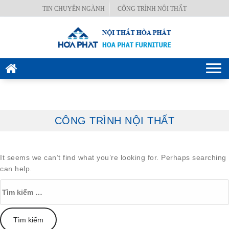
Skip
TIN CHUYÊN NGÀNH
CÔNG TRÌNH NỘI THẤT
BÀN
to
VĂN
content
PHÒNG
GHẾ
Togg
VĂN
navi
PHÒNG
KÉT
CÔNG TRÌNH NỘI THẤT
SẮT
HÒA
PHÁT
It seems we can’t find what you’re looking for. Perhaps searching
can help.
NỘI
Tìm
THẤT
kiếm
CÔNG
cho:
TRÌNH