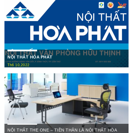
NỘI THẤT HÒA PHÁT
Th6 10,2022
Nội Thất Hòa Phátt Cần Thơ Là nơi trưng bày và cung cấp
các sản phẩm như: Bàn văn phòng, ghế xoay văn phòng, tủ hồ
sơ, két sắt,…Của cty CP Nội Thất Hòa Phát( Nội thất The
One) có địa ...
NỘI THẤT THE ONE – TIỀN THÂN LÀ NỘI THẤT HÒA