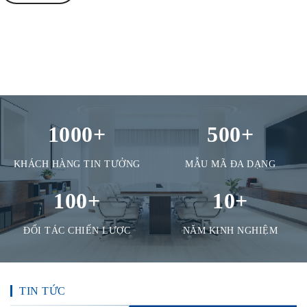
TỦ
TÀI
LIỆU
MÃ
MÀU
CH.
1000
+
500
+
SÁCH
–
Q.
KHÁCH HÀNG TIN TƯỞNG
MẪU MÃ ĐA DẠNG
ĐỊNH
100
+
10
+
ĐỐI TÁC CHIẾN LƯỢC
NĂM KINH NGHIỆM
TIN TỨC