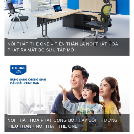
sơ, két sắt,…Của cty CP Nội Thất Hòa Phát( Nội thất The
One) có địa ...
NỘI THẤT THE ONE – TIỀN THÂN LÀ NỘI THẤT HÒA
PHÁT RA MẮT BỘ SƯU TẬP MỚI
Th6 07,2022
The One Cần Thơ Thông báo về việc thay đổi thương hiệu Nội
Thất Hòa Phát Ngày ...
NỘI THẤT HOÀ PHÁT CÔNG BỐ THAY ĐỔI THƯƠNG
HIỆU THÀNH NỘI THẤT THE ONE