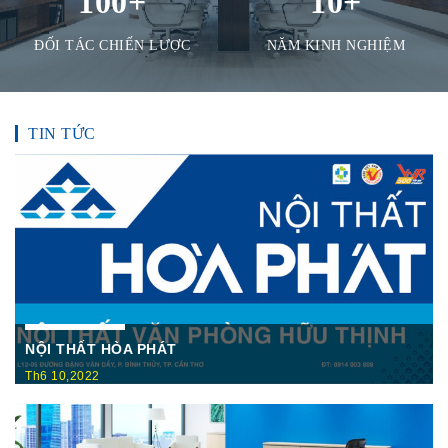
100
+
10
+
ĐỐI TÁC CHIẾN LƯỢC
NĂM KINH NGHIỆM
TIN TỨC
NỘI THẤT HÒA PHÁT
Th6 10,2022
Nội Thất Hòa Phátt Cần Thơ Là nơi trưng bày và cung cấp
các sản phẩm như: Bàn văn phòng, ghế xoay văn phòng, tủ hồ