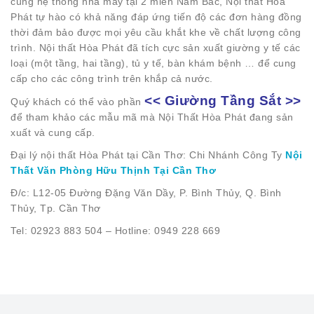
cùng hệ thống nhà máy tại 2 miền Nam Bắc, Nội thất Hòa
Phát tự hào có khả năng đáp ứng tiến độ các đơn hàng đồng
thời đảm bảo được mọi yêu cầu khắt khe về chất lượng công
trình. Nội thất Hòa Phát đã tích cực sản xuất giường y tế các
loại (một tầng, hai tầng), tủ y tế, bàn khám bệnh … để cung
cấp cho các công trình trên khắp cả nước.
<< Giường Tầng Sắt >>
Quý khách có thể vào phần
để tham khảo các mẫu mã mà Nội Thất Hòa Phát đang sản
xuất và cung cấp.
Đại lý nội thất Hòa Phát tại Cần Thơ: Chi Nhánh Công Ty
Nội
Thất Văn Phòng Hữu Thịnh Tại Cần Thơ
Đ/c: L12-05 Đường Đặng Văn Dầy, P. Bình Thủy, Q. Bình
Thủy, Tp. Cần Thơ
Tel: 02923 883 504 – Hotline: 0949 228 669