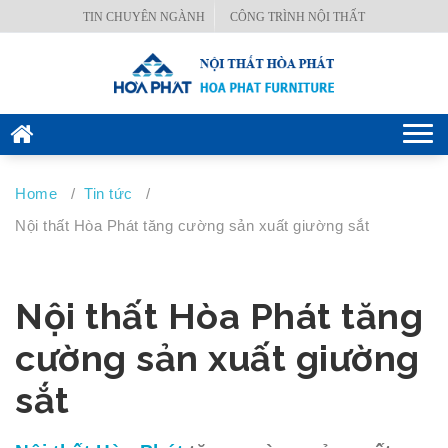
Skip
TIN CHUYÊN NGÀNH
CÔNG TRÌNH NỘI THẤT
BÀN
to
VĂN
content
PHÒNG
GHẾ
Togg
VĂN
navi
PHÒNG
Home
/
Tin tức
/
KÉT
Nội thất Hòa Phát tăng cường sản xuất giường sắt
SẮT
HÒA
PHÁT
Nội thất Hòa Phát tăng
NỘI
cường sản xuất giường
THẤT
CÔNG
sắt
TRÌNH