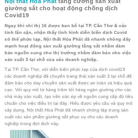
Nội thất Hòa Phát
tăng cường sản xuất
TỦ
giường sắt cho hoạt động chống dịch
TÀI
Covid19
LIỆU
Ngay khi chỉ thị 16 được ban bố tại TP. Cần Thơ & các
tỉnh lân cận, nhận thấy tình hình diễn biến dịch Covid
MÃ
có thể phức tạp, Nội thất Hòa Phát đã nhanh chóng đẩy
MÀU
mạnh hoạt động sản xuất giường tầng sắt nhằm đảm
bảo nguồn cung cho thị trường nhằm đảm bảo cho việc
CH.
sản xuất 3 tại chỗ của các doanh nghiệp.
SÁCH
–
Tại TP. Cần Thơ, với diễn biến phức tạp của dịch covid19
Q.
các doanh nghiệp đã chuyển trang thái sản xuất 3 tại chỗ để
ĐỊNH
đảm bảo cho day chuyền sản xuất được an toàn và hiệu quả
cao. Với quy mô từ hàng trăm tới hàng ngàn giường cho các
nhà máy sản xuất, tạo nên sức ép về nguồn cung cấp đủ tiêu
chuẩn cho việc điều trị tại đây. Hiểu được yêu cầu và quy mô
xây dựng, Nội thất Hòa Phát đã nhanh chóng tập trung sản
xuất các sản phẩm giường sắt phục vụ cho các doanh
nghiệp trong đợt dịch này.