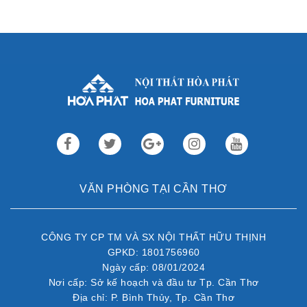
Th3 09,2022
Sau gần 3 thập kỷ hoạt động, Nội thất Hòa Phát đã trở thành
thương hiệu dẫn đầu trong lĩnh vực ...
VĂN PHÒNG TẠI CẦN THƠ
CÔNG TY CP TM VÀ SX NỘI THẤT HỮU THỊNH
GPKD: 1801756960
Ngày cấp: 08/01/2024
Nơi cấp: Sở kế hoạch và đầu tư Tp. Cần Thơ
Địa chỉ: P. Bình Thủy, Tp. Cần Thơ