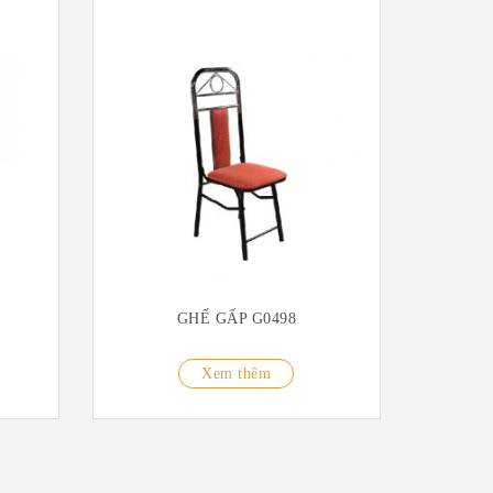
GHẾ GẤP G0498
Xem thêm