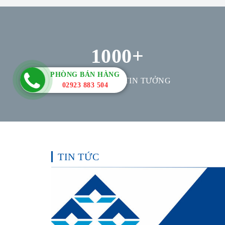
1000
+
PHÒNG BÁN HÀNG
KHÁCH HÀNG TIN TƯỞNG
02923 883 504
TIN TỨC