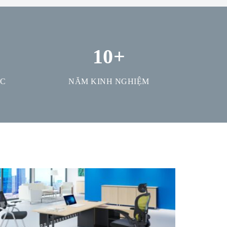
10
+
ỢC
NĂM KINH NGHIỆM