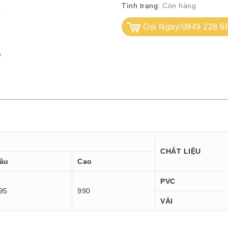
Tình trạng:
Còn hàng
Gọi Ngay:0949 228 6
CHẤT LIỆU
âu
Cao
PVC
95
990
VẢI