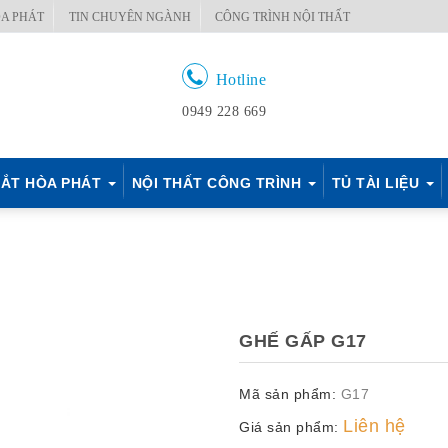
A PHÁT
TIN CHUYÊN NGÀNH
CÔNG TRÌNH NỘI THẤT
Hotline
0949 228 669
ẮT HÒA PHÁT
NỘI THẤT CÔNG TRÌNH
TỦ TÀI LIỆU
GHẾ GẤP G17
Mã sản phẩm:
G17
Liên hệ
Giá sản phẩm: