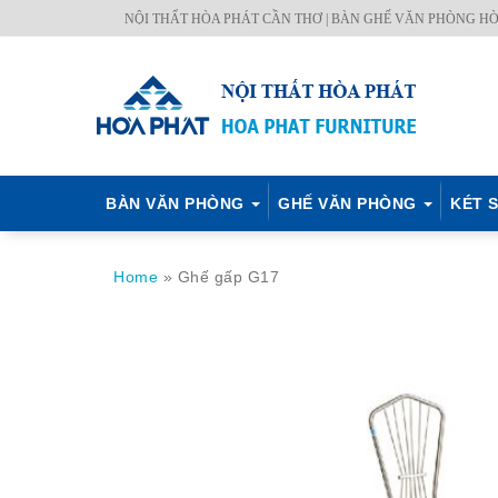
Skip
NỘI THẤT HÒA PHÁT CẦN THƠ | BÀN GHẾ VĂN PHÒNG HÒ
BÀN
GHẾ
KÉT
NỘI
TỦ
MÃ
CH.
to
VĂN
VĂN
SẮT
THẤT
TÀI
MÀU
SÁCH
content
PHÒNG
PHÒNG
HÒA
CÔNG
LIỆU
–
PHÁT
TRÌNH
Q.
ĐỊNH
BÀN VĂN PHÒNG
GHẾ VĂN PHÒNG
KÉT S
Home
»
Ghế gấp G17