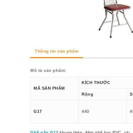
Thông tin sản phẩm
Mô tả sản phẩm:
KÍCH THƯỚC
MÃ SẢN PHẨM
Rộng
S
G17
440
4
Ghế gấp G17
khung thép, đệm ghế bọc PVC, vải.