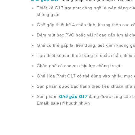
Thiết kế G17 tựa như dáng ngồi duyên dáng của
không gian
Ghế gấp thiết kế 4 chân tĩnh, khung thép cao cấ
Đệm mút bọc PVC hoặc vải nỉ cao cấp êm ái ch
Ghế có thể gấp lại tiện dụng, tiết kiệm không g
Tựa thiết kế nan thép trang trí chắc chắn, điều
Chân ghế có cao su chịu lực chống trượt.
Ghế Hòa Phát G17 có thể dùng vào nhiều mục đ
Sản phẩm được bảo hành theo tiêu chuẩn nhà 
Sản phẩm
Ghế gấp G17
đang được cung cấp 
Email: sales@huuthinh.vn