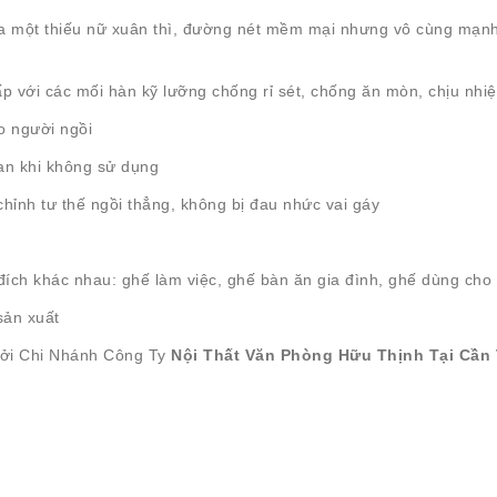
 một thiếu nữ xuân thì, đường nét mềm mại nhưng vô cùng mạnh m
p với các mối hàn kỹ lưỡng chống rỉ sét, chống ăn mòn, chịu nhiệt
o người ngồi
ian khi không sử dụng
 chỉnh tư thế ngồi thẳng, không bị đau nhức vai gáy
ích khác nhau: ghế làm việc, ghế bàn ăn gia đình, ghế dùng cho
sản xuất
bởi Chi Nhánh Công Ty
Nội Thất Văn Phòng Hữu Thịnh Tại Cần