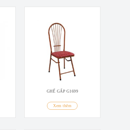
GHẾ GẤP G1699
Xem thêm