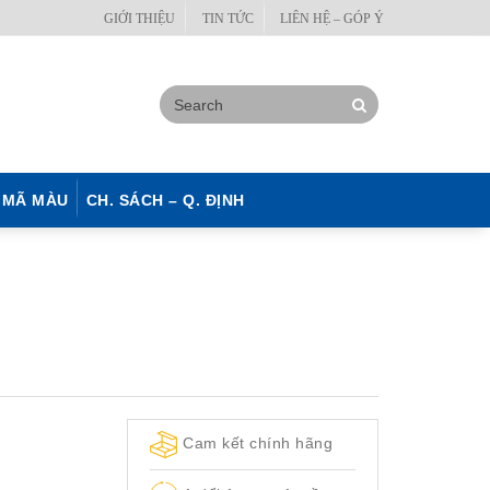
GIỚI THIỆU
TIN TỨC
LIÊN HỆ – GÓP Ý
MÃ MÀU
CH. SÁCH – Q. ĐỊNH
Cam kết chính hãng