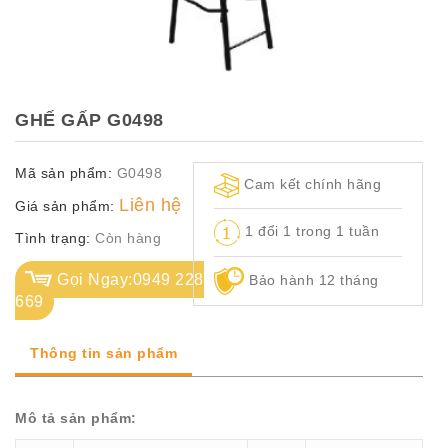
TỦ
TÀI
LIỆU
MÃ
GHẾ GẤP G0498
MÀU
Mã sản phẩm:
G0498
CH.
Cam kết chính hãng
SÁCH
Liên hệ
Giá sản phẩm:
–
1 đổi 1 trong 1 tuần
Q.
Tình trạng:
Còn hàng
ĐỊNH
Gọi Ngay:0949 228
Bảo hành 12 tháng
669
Thông tin sản phẩm
Mô tả sản phẩm: