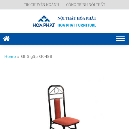
Skip
TIN CHUYÊN NGÀNH
CÔNG TRÌNH NỘI THẤT
BÀN
to
VĂN
content
PHÒNG
GHẾ
Togg
VĂN
navi
PHÒNG
Home
»
Ghế gấp G0498
KÉT
SẮT
HÒA
PHÁT
NỘI
THẤT
CÔNG
TRÌNH