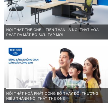
NỘI THẤT THE ONE – TIỀN THÂN LÀ NỘI THẤT HÒA
PHÁT RA MẮT BỘ SƯU TẬP MỚI
Th6 07,2022
The One Cần Thơ Thông báo về việc thay đổi thương hiệu Nội
Thất Hòa Phát Ngày ...
NỘI THẤT HOÀ PHÁT CÔNG BỐ THAY ĐỔI THƯƠNG
HIỆU THÀNH NỘI THẤT THE ONE
Th3 09,2022