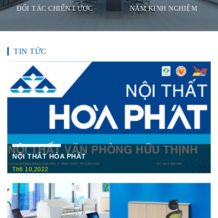
ĐỐI TÁC CHIẾN LƯỢC
NĂM KINH NGHIỆM
TIN TỨC
NỘI THẤT HÒA PHÁT
Th6 10,2022
Nội Thất Hòa Phátt Cần Thơ Là nơi trưng bày và cung cấp
các sản phẩm như: Bàn văn phòng, ghế xoay văn phòng, tủ hồ
sơ, két sắt,…Của cty CP Nội Thất Hòa Phát( Nội thất The
One) có địa ...