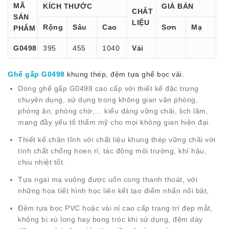
MÃ
KÍCH THƯỚC
GIÁ BÁN
CHẤT
SẢN
LIỆU
Rộng
Sâu
Cao
Sơn
Mạ
PHẨM
G0498
395
455
1040
Vải
Ghế gấp G0498
khung thép, đệm tựa ghế bọc vải.
Dòng ghế gấp G0498 cao cấp với thiết kế đặc trưng
chuyên dụng, sử dụng trong không gian văn phòng,
phòng ăn, phòng chờ,… kiểu dáng vững chãi, lịch lãm,
mang đầy yếu tố thẩm mỹ cho mọi không gian hiện đại.
Thiết kế chân tĩnh với chất liệu khung thép vững chãi với
tính chất chống hoen rỉ, tác động môi trường, khí hậu,
chịu nhiệt tốt.
Tựa ngai mạ vuông được uốn cong thanh thoát, với
những họa tiết hình học liên kết tạo điểm nhấn nổi bật,
Đệm tựa bọc PVC hoặc vải nỉ cao cấp trang trí đẹp mắt,
không bị xù long hay bong tróc khi sử dụng, đệm dày