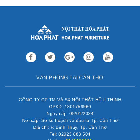
Sau gần 3 thập kỷ hoạt động, Nội thất Hòa Phát đã trở thành
thương hiệu dẫn đầu trong lĩnh vực ...
VĂN PHÒNG TẠI CẦN THƠ
CÔNG TY CP TM VÀ SX NỘI THẤT HỮU THỊNH
GPKD: 1801756960
Ngày cấp: 08/01/2024
Nơi cấp: Sở kế hoạch và đầu tư Tp. Cần Thơ
Địa chỉ: P. Bình Thủy, Tp. Cần Thơ
Tel: 02923 883 504