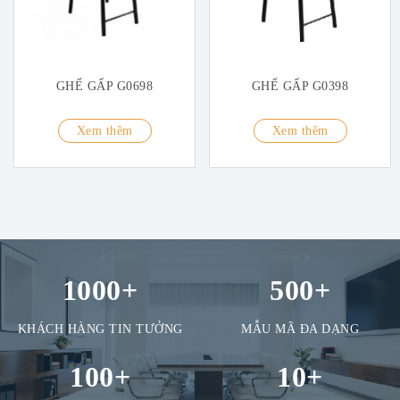
GHẾ GẤP G0698
GHẾ GẤP G0398
Xem thêm
Xem thêm
1000
+
500
+
KHÁCH HÀNG TIN TƯỞNG
MẪU MÃ ĐA DẠNG
100
+
10
+