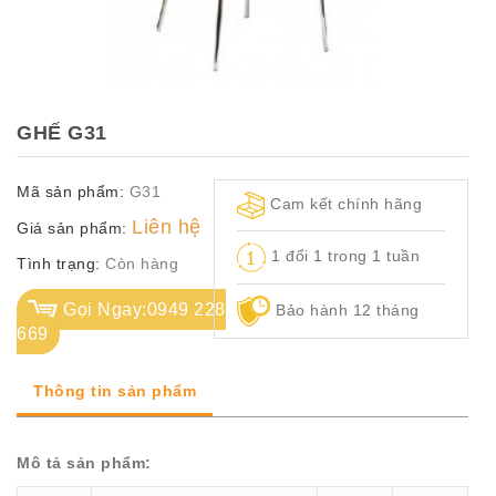
TỦ
TÀI
LIỆU
MÃ
GHẾ G31
MÀU
Mã sản phẩm:
G31
CH.
Cam kết chính hãng
SÁCH
Liên hệ
Giá sản phẩm:
–
1 đổi 1 trong 1 tuần
Q.
Tình trạng:
Còn hàng
ĐỊNH
Gọi Ngay:0949 228
Bảo hành 12 tháng
669
Thông tin sản phẩm
Mô tả sản phẩm: