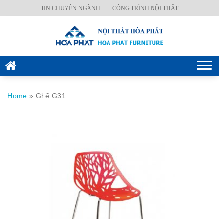
Skip
TIN CHUYÊN NGÀNH
CÔNG TRÌNH NỘI THẤT
BÀN
to
VĂN
content
PHÒNG
GHẾ
Togg
VĂN
navi
PHÒNG
Home
»
Ghế G31
KÉT
SẮT
HÒA
PHÁT
NỘI
THẤT
CÔNG
TRÌNH