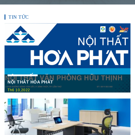
TIN TỨC
NỘI THẤT HÒA PHÁT
Th6 10,2022
Nội Thất Hòa Phátt Cần Thơ Là nơi trưng bày và cung cấp
các sản phẩm như: Bàn văn phòng, ghế xoay văn phòng, tủ hồ
sơ, két sắt,…Của cty CP Nội Thất Hòa Phát( Nội thất The
One) có địa ...