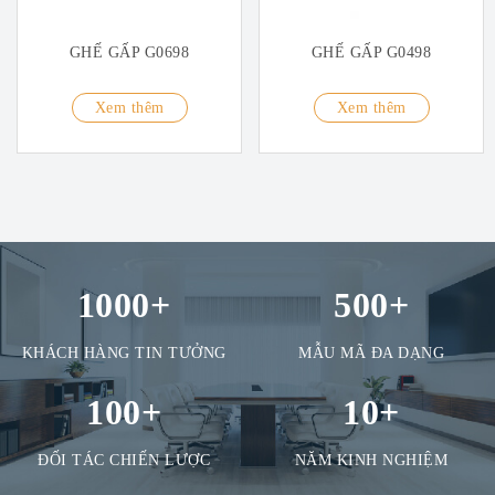
GHẾ GẤP G0698
GHẾ GẤP G0498
Xem thêm
Xem thêm
1000
+
500
+
KHÁCH HÀNG TIN TƯỞNG
MẪU MÃ ĐA DẠNG
100
+
10
+
ĐỐI TÁC CHIẾN LƯỢC
NĂM KINH NGHIỆM