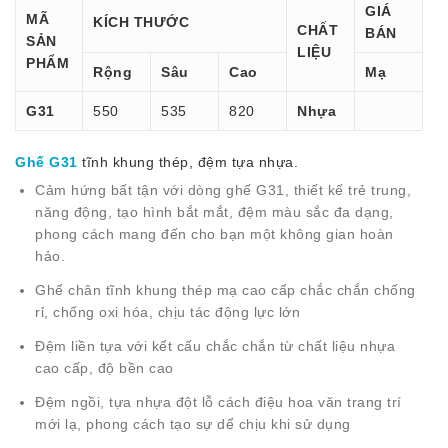
GIÁ
MÃ
KÍCH THƯỚC
CHẤT
BÁN
SẢN
LIỆU
PHẨM
Rộng
Sâu
Cao
Mạ
G31
550
535
820
Nhựa
Ghế G31
tĩnh khung thép, đệm tựa nhựa.
Cảm hứng bất tận với dòng ghế G31, thiết kế trẻ trung,
năng động, tạo hình bắt mắt, đệm màu sắc đa dạng,
phong cách mang đến cho bạn một không gian hoàn
hảo.
Ghế chân tĩnh khung thép mạ cao cấp chắc chắn chống
rỉ, chống oxi hóa, chịu tác động lực lớn
Đệm liền tựa với kết cấu chắc chắn từ chất liệu nhựa
cao cấp, độ bền cao
Đệm ngồi, tựa nhựa đột lỗ cách điệu hoa văn trang trí
mới lạ, phong cách tạo sự dể chịu khi sử dụng