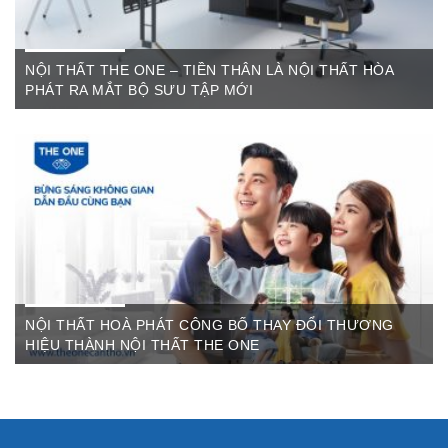
NỘI THẤT THE ONE – TIỀN THÂN LÀ NỘI THẤT HÒA
PHÁT RA MẮT BỘ SƯU TẬP MỚI
Th6 07,2022
The One Cần Thơ Thông báo về việc thay đổi thương hiệu Nội
Thất Hòa Phát Ngày ...
NỘI THẤT HOÀ PHÁT CÔNG BỐ THAY ĐỔI THƯƠNG
HIỆU THÀNH NỘI THẤT THE ONE
Th3 09,2022
Sau gần 3 thập kỷ hoạt động, Nội thất Hòa Phát đã trở thành
thương hiệu dẫn đầu trong lĩnh vực ...