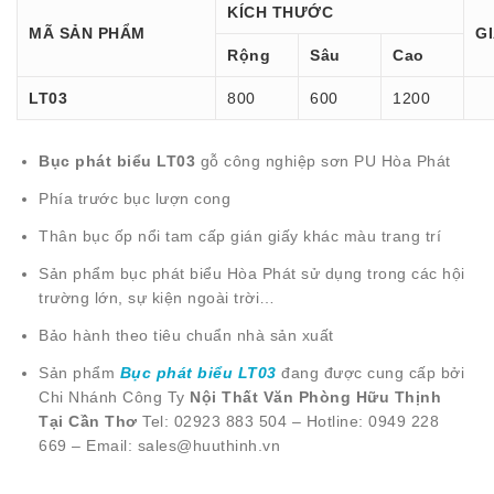
KÍCH THƯỚC
MÃ SẢN PHẨM
G
Rộng
Sâu
Cao
LT03
800
600
1200
Bục phát biểu LT03
gỗ công nghiệp sơn PU Hòa Phát
Phía trước bục lượn cong
Thân bục ốp nổi tam cấp gián giấy khác màu trang trí
Sản phẩm bục phát biểu Hòa Phát sử dụng trong các hội
trường lớn, sự kiện ngoài trời…
Bảo hành theo tiêu chuẩn nhà sản xuất
Sản phẩm
Bục phát biểu LT03
đang được cung cấp bởi
Chi Nhánh Công Ty
Nội Thất Văn Phòng Hữu Thịnh
Tại Cần Thơ
Tel: 02923 883 504 – Hotline: 0949 228
669 – Email: sales@huuthinh.vn