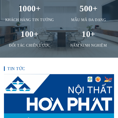
1000
+
500
+
KHÁCH HÀNG TIN TƯỞNG
MẪU MÃ ĐA DẠNG
100
+
10
+
ĐỐI TÁC CHIẾN LƯỢC
NĂM KINH NGHIỆM
TIN TỨC