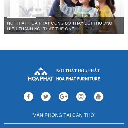
NỘI THẤT HOÀ PHÁT CÔNG BỐ THAY ĐỔI THƯƠNG
HIỆU THÀNH NỘI THẤT THE ONE
Th3 09,2022
Sau gần 3 thập kỷ hoạt động, Nội thất Hòa Phát đã trở thành
thương hiệu dẫn đầu trong lĩnh vực ...
VĂN PHÒNG TẠI CẦN THƠ