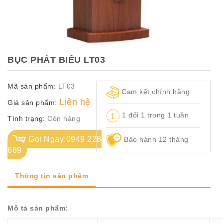
TỦ
TÀI
LIỆU
MÃ
BỤC PHÁT BIỂU LT03
MÀU
Mã sản phẩm:
LT03
CH.
Cam kết chính hãng
SÁCH
Liên hệ
Giá sản phẩm:
–
1 đổi 1 trong 1 tuần
Q.
Tình trạng:
Còn hàng
ĐỊNH
Gọi Ngay:0949 228
Bảo hành 12 tháng
669
Thông tin sản phẩm
Mô tả sản phẩm: