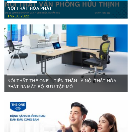
NỘI THẤT HÒA PHÁT
Th6 10,2022
Nội Thất Hòa Phátt Cần Thơ Là nơi trưng bày và cung cấp
các sản phẩm như: Bàn văn phòng, ghế xoay văn phòng, tủ hồ
sơ, két sắt,…Của cty CP Nội Thất Hòa Phát( Nội thất The
One) có địa ...
NỘI THẤT THE ONE – TIỀN THÂN LÀ NỘI THẤT HÒA
PHÁT RA MẮT BỘ SƯU TẬP MỚI
Th6 07,2022
The One Cần Thơ Thông báo về việc thay đổi thương hiệu Nội
Thất Hòa Phát Ngày ...