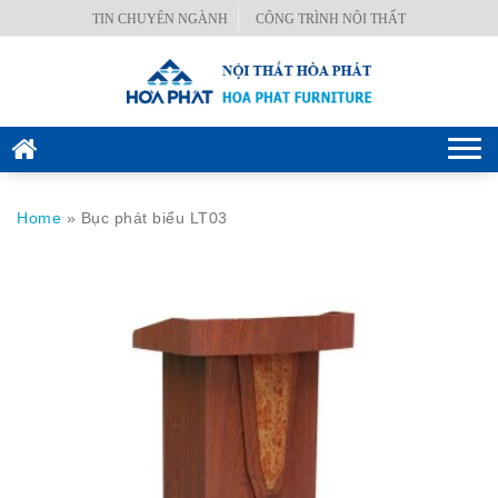
Skip
TIN CHUYÊN NGÀNH
CÔNG TRÌNH NỘI THẤT
BÀN
to
VĂN
content
PHÒNG
GHẾ
Togg
VĂN
navi
PHÒNG
Home
»
Bục phát biểu LT03
KÉT
SẮT
HÒA
PHÁT
NỘI
THẤT
CÔNG
TRÌNH