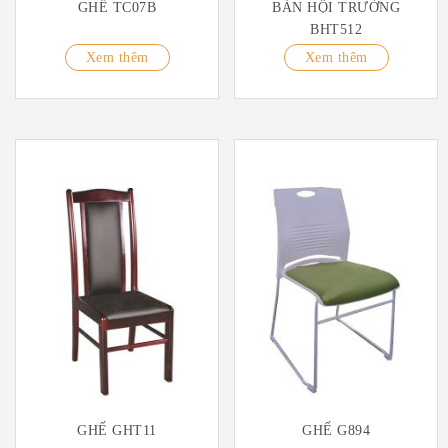
GHẾ TC07B
BÀN HỘI TRƯỜNG
BHT512
Xem thêm
Xem thêm
GHẾ GHT11
GHẾ G894