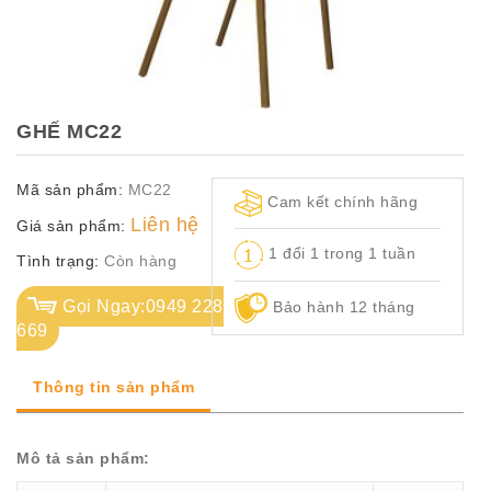
TỦ
TÀI
LIỆU
MÃ
GHẾ MC22
MÀU
Mã sản phẩm:
MC22
CH.
Cam kết chính hãng
SÁCH
Liên hệ
Giá sản phẩm:
–
1 đổi 1 trong 1 tuần
Q.
Tình trạng:
Còn hàng
ĐỊNH
Gọi Ngay:0949 228
Bảo hành 12 tháng
669
Thông tin sản phẩm
Mô tả sản phẩm: