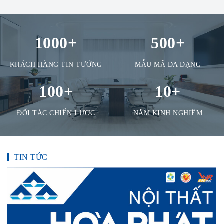
1000
+
500
+
KHÁCH HÀNG TIN TƯỞNG
MẪU MÃ ĐA DẠNG
100
+
10
+
ĐỐI TÁC CHIẾN LƯỢC
NĂM KINH NGHIỆM
TIN TỨC