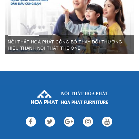
NỘI THẤT HOÀ PHÁT CÔNG BỐ THAY ĐỔI THƯƠNG
HIỆU THÀNH NỘI THẤT THE ONE
Th3 09,2022
Sau gần 3 thập kỷ hoạt động, Nội thất Hòa Phát đã trở thành
thương hiệu dẫn đầu trong lĩnh vực ...