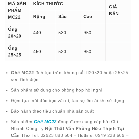
MÃ SẢN
KÍCH THƯỚC
GIÁ
PHẨM
BÁN
Rộng
Sâu
Cao
MC22
Ống
440
530
950
20×20
Ống
450
530
950
25×25
Ghế MC22
tĩnh tựa tròn, khung sắt 20×20 hoặc 25×25
sơn tĩnh điện
Sản phẩm sử dụng cho phòng họp hội nghị
Đệm tựa mút đúc bọc vải nỉ, tao sự êm ái khi sử dụng
Bảo hành theo tiêu chuẩn nhà sản xuất
Sản phẩm
Ghế MC22
đang được cung cấp bởi Chi
Nhánh Công Ty
Nội Thất Văn Phòng Hữu Thịnh Tại
Cần Thơ
Tel: 02923 883 504 – Hotline: 0949 228 669 –