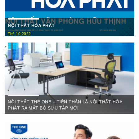
NỘI THẤT HÒA PHÁT
Th6 10,2022
Nội Thất Hòa Phátt Cần Thơ Là nơi trưng bày và cung cấp
các sản phẩm như: Bàn văn phòng, ghế xoay văn phòng, tủ hồ
sơ, két sắt,…Của cty CP Nội Thất Hòa Phát( Nội thất The
One) có địa ...
NỘI THẤT THE ONE – TIỀN THÂN LÀ NỘI THẤT HÒA
PHÁT RA MẮT BỘ SƯU TẬP MỚI
Th6 07,2022
The One Cần Thơ Thông báo về việc thay đổi thương hiệu Nội
Thất Hòa Phát Ngày ...