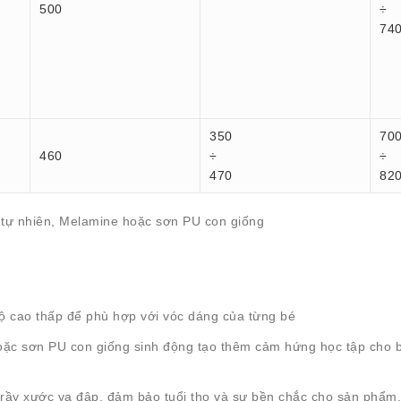
500
÷
74
350
70
460
÷
÷
470
82
tự nhiên, Melamine hoặc sơn PU con giống
ộ cao thấp để phù hợp với vóc dáng của từng bé
oặc sơn PU con giống sinh động tạo thêm cảm hứng học tập cho b
trầy xước va đập, đảm bảo tuổi thọ và sự bền chắc cho sản phẩm.