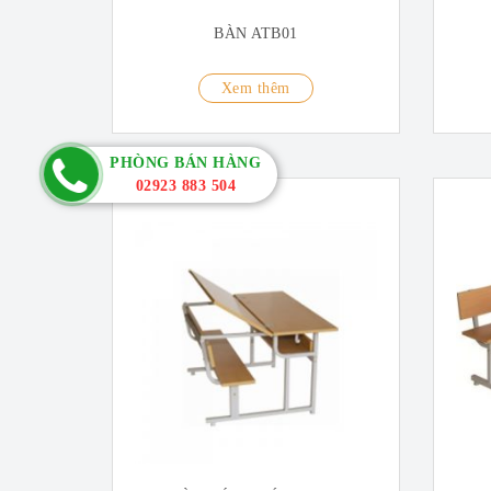
BÀN ATB01
Xem thêm
PHÒNG BÁN HÀNG
02923 883 504