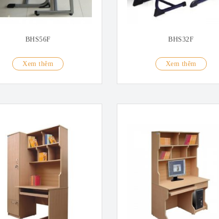
BHS56F
BHS32F
Xem thêm
Xem thêm