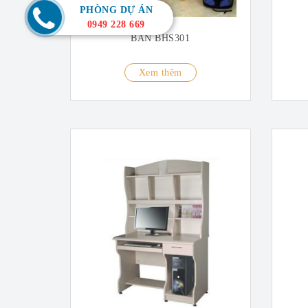
PHÒNG DỰ ÁN
0949 228 669
BÀN BHS301
Xem thêm