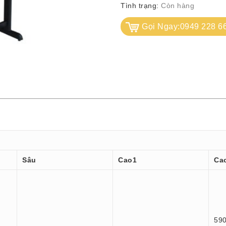
Tình trạng:
Còn hàng
Gọi Ngay:0949 228 6
Sâu
Cao1
Ca
59