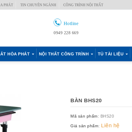
A PHÁT
TIN CHUYÊN NGÀNH
CÔNG TRÌNH NỘI THẤT
Hotline
0949 228 669
ẮT HÒA PHÁT
NỘI THẤT CÔNG TRÌNH
TỦ TÀI LIỆU
BÀN BHS20
Mã sản phẩm:
BHS20
Liên hệ
Giá sản phẩm: