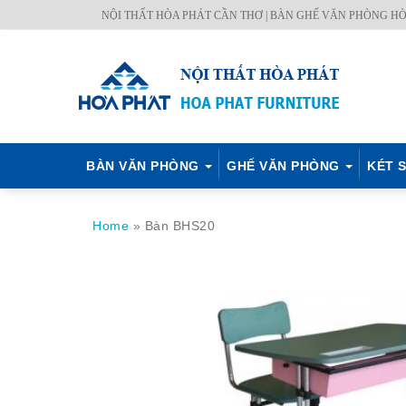
Skip
NỘI THẤT HÒA PHÁT CẦN THƠ | BÀN GHẾ VĂN PHÒNG HÒ
BÀN
GHẾ
KÉT
NỘI
TỦ
MÃ
CH.
to
VĂN
VĂN
SẮT
THẤT
TÀI
MÀU
SÁCH
content
PHÒNG
PHÒNG
HÒA
CÔNG
LIỆU
–
PHÁT
TRÌNH
Q.
ĐỊNH
BÀN VĂN PHÒNG
GHẾ VĂN PHÒNG
KÉT S
Home
»
Bàn BHS20