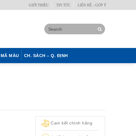
GIỚI THIỆU
TIN TỨC
LIÊN HỆ – GÓP Ý
MÃ MÀU
CH. SÁCH – Q. ĐỊNH
Cam kết chính hãng