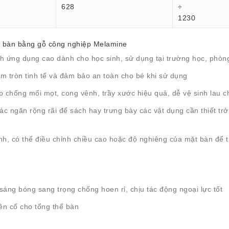
628
÷
1230
t bàn bằng gỗ công nghiệp Melamine
nh ứng dụng cao dành cho học sinh, sử dụng tại trường học, phòn
àm tròn tinh tế và đảm bảo an toàn cho bé khi sử dụng
chống mối mọt, cong vênh, trầy xước hiệu quả, dễ vệ sinh lau c
các ngăn rộng rãi để sách hay trưng bày các vật dụng cần thiết trở
h, có thể điều chỉnh chiều cao hoặc độ nghiêng của mặt bàn để th
áng bóng sang trọng chống hoen rỉ, chịu tác động ngoại lực tốt
ên cố cho tổng thể bàn