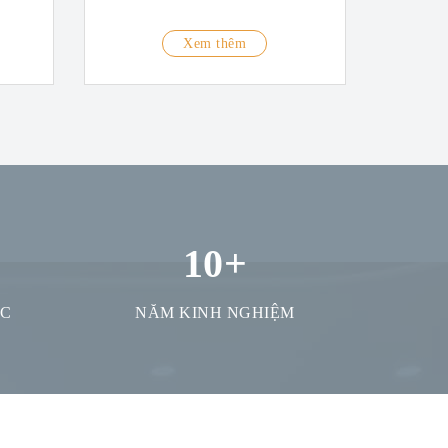
Xem thêm
10
+
ỢC
NĂM KINH NGHIỆM