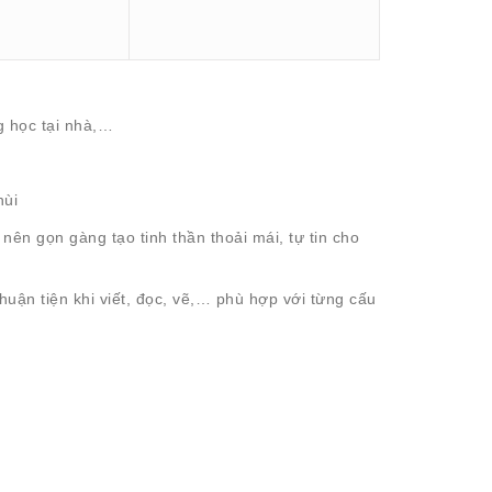
g học tại nhà,…
hùi
 nên gọn gàng tạo tinh thần thoải mái, tự tin cho
uận tiện khi viết, đọc, vẽ,… phù hợp với từng cấu