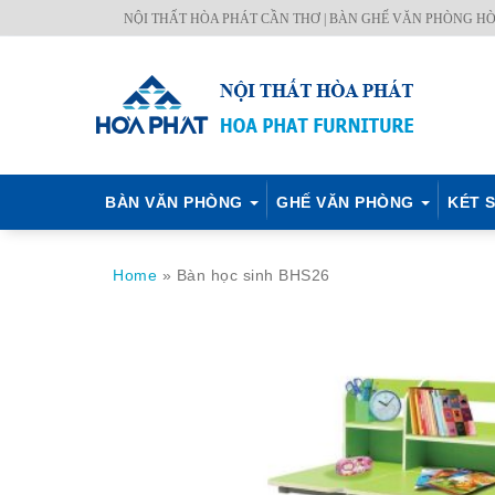
Skip
NỘI THẤT HÒA PHÁT CẦN THƠ | BÀN GHẾ VĂN PHÒNG HÒ
BÀN
GHẾ
KÉT
NỘI
TỦ
MÃ
CH.
to
VĂN
VĂN
SẮT
THẤT
TÀI
MÀU
SÁCH
content
PHÒNG
PHÒNG
HÒA
CÔNG
LIỆU
–
PHÁT
TRÌNH
Q.
ĐỊNH
BÀN VĂN PHÒNG
GHẾ VĂN PHÒNG
KÉT S
Home
»
Bàn học sinh BHS26