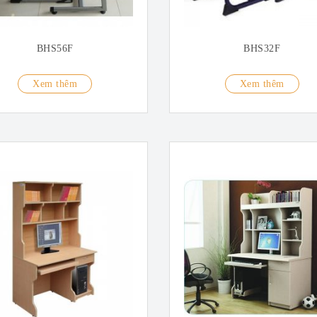
BHS56F
BHS32F
Xem thêm
Xem thêm