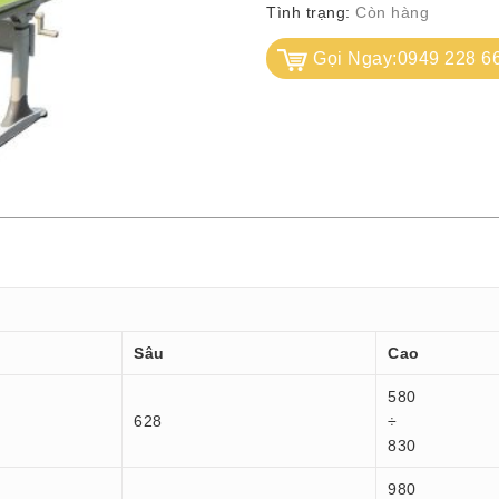
Tình trạng:
Còn hàng
Gọi Ngay:0949 228 6
Sâu
Cao
580
628
÷
830
980