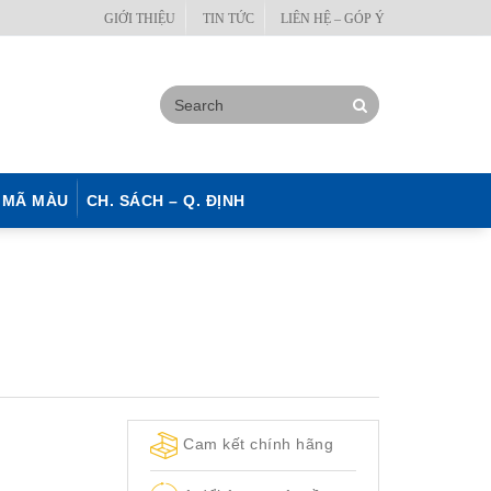
GIỚI THIỆU
TIN TỨC
LIÊN HỆ – GÓP Ý
MÃ MÀU
CH. SÁCH – Q. ĐỊNH
Cam kết chính hãng