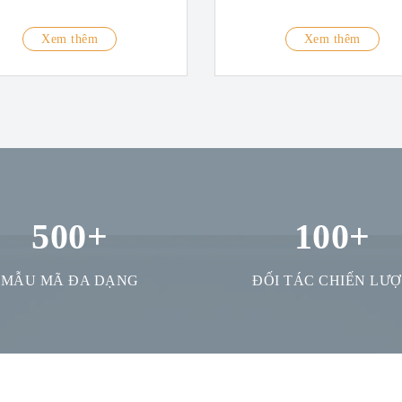
Xem thêm
Xem thêm
500
+
100
+
MẪU MÃ ĐA DẠNG
ĐỐI TÁC CHIẾN LƯ