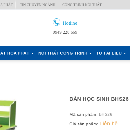
A PHÁT
TIN CHUYÊN NGÀNH
CÔNG TRÌNH NỘI THẤT
Hotline
0949 228 669
ẮT HÒA PHÁT
NỘI THẤT CÔNG TRÌNH
TỦ TÀI LIỆU
BÀN HỌC SINH BHS26
Mã sản phẩm:
BHS26
Liên hệ
Giá sản phẩm: