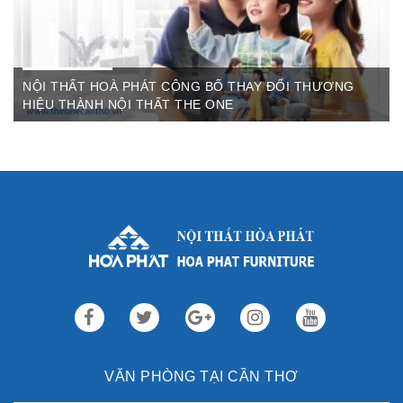
NỘI THẤT HOÀ PHÁT CÔNG BỐ THAY ĐỔI THƯƠNG
HIỆU THÀNH NỘI THẤT THE ONE
Th3 09,2022
Sau gần 3 thập kỷ hoạt động, Nội thất Hòa Phát đã trở thành
thương hiệu dẫn đầu trong lĩnh vực ...
VĂN PHÒNG TẠI CẦN THƠ