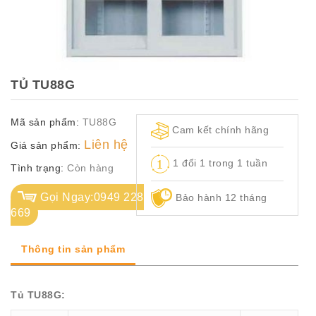
TỦ
TÀI
LIỆU
MÃ
TỦ TU88G
MÀU
Mã sản phẩm:
TU88G
CH.
Cam kết chính hãng
SÁCH
Liên hệ
Giá sản phẩm:
–
1 đổi 1 trong 1 tuần
Q.
Tình trạng:
Còn hàng
ĐỊNH
Gọi Ngay:0949 228
Bảo hành 12 tháng
669
Thông tin sản phẩm
Tủ TU88G: