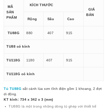
KÍCH THƯỚC
MÃ
GIÁ
SẢN
BÁN
PHẨM
Rộng
Sâu
Cao
TU88G
880
407
915
TU88 có kính
TU
118G
1180
407
915
TU118G có kính
Tủ TU88G
sắt cánh lùa sơn tĩnh điện gồm 1 khoang, 2 đợt
di động.
KT kính: 734 x 342 x 3 (mm)
TU88G là một trong những dòng tủ ghép với thiết kế