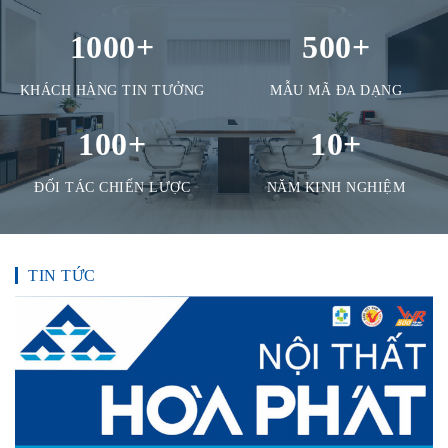
1000
+
500
+
KHÁCH HÀNG TIN TƯỞNG
MẪU MÃ ĐA DẠNG
100
+
10
+
ĐỐI TÁC CHIẾN LƯỢC
NĂM KINH NGHIỆM
TIN TỨC