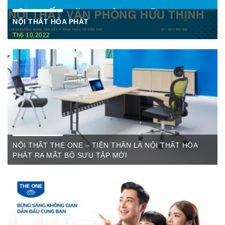
NỘI THẤT HÒA PHÁT
Th6 10,2022
Nội Thất Hòa Phátt Cần Thơ Là nơi trưng bày và cung cấp
các sản phẩm như: Bàn văn phòng, ghế xoay văn phòng, tủ hồ
sơ, két sắt,…Của cty CP Nội Thất Hòa Phát( Nội thất The
One) có địa ...
NỘI THẤT THE ONE – TIỀN THÂN LÀ NỘI THẤT HÒA
PHÁT RA MẮT BỘ SƯU TẬP MỚI
Th6 07,2022
The One Cần Thơ Thông báo về việc thay đổi thương hiệu Nội
Thất Hòa Phát Ngày ...