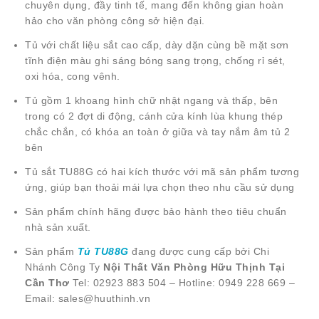
chuyên dụng, đầy tinh tế, mang đến không gian hoàn
hảo cho văn phòng công sở hiện đại.
Tủ với chất liệu sắt cao cấp, dày dặn cùng bề mặt sơn
tĩnh điện màu ghi sáng bóng sang trọng, chống rỉ sét,
oxi hóa, cong vênh.
Tủ gồm 1 khoang hình chữ nhật ngang và thấp, bên
trong có 2 đợt di động, cánh cửa kính lùa khung thép
chắc chắn, có khóa an toàn ở giữa và tay nắm âm tủ 2
bên
Tủ sắt
TU88G có hai kích thước với mã sản phẩm tương
ứng, giúp bạn thoải mái lựa chọn theo nhu cầu sử dụng
Sản phẩm chính hãng được bảo hành theo tiêu chuẩn
nhà sản xuất.
Sản phẩm
Tủ TU88G
đang được cung cấp bởi Chi
Nhánh Công Ty
Nội Thất Văn Phòng Hữu Thịnh Tại
Cần Thơ
Tel: 02923 883 504 – Hotline: 0949 228 669 –
Email: sales@huuthinh.vn