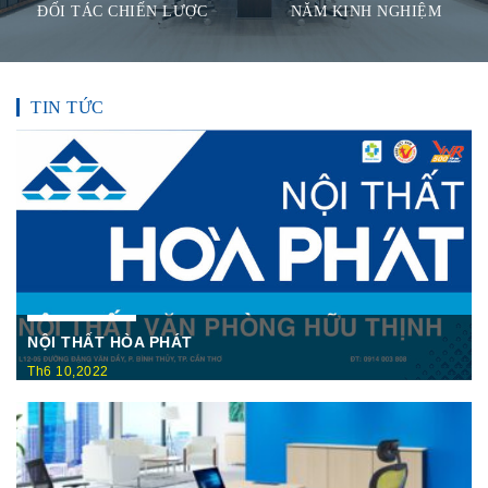
ĐỐI TÁC CHIẾN LƯỢC
NĂM KINH NGHIỆM
TIN TỨC
NỘI THẤT HÒA PHÁT
Th6 10,2022
Nội Thất Hòa Phátt Cần Thơ Là nơi trưng bày và cung cấp
các sản phẩm như: Bàn văn phòng, ghế xoay văn phòng, tủ hồ
sơ, két sắt,…Của cty CP Nội Thất Hòa Phát( Nội thất The
One) có địa ...