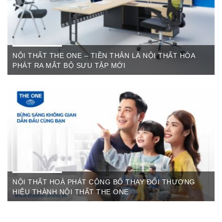
NỘI THẤT THE ONE – TIỀN THÂN LÀ NỘI THẤT HÒA
PHÁT RA MẮT BỘ SƯU TẬP MỚI
Th6 07,2022
The One Cần Thơ Thông báo về việc thay đổi thương hiệu Nội
Thất Hòa Phát Ngày ...
NỘI THẤT HOÀ PHÁT CÔNG BỐ THAY ĐỔI THƯƠNG
HIỆU THÀNH NỘI THẤT THE ONE
Th3 09,2022