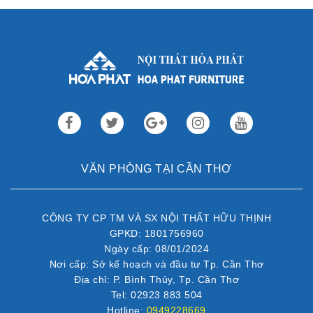
Sau gần 3 thập kỷ hoạt động, Nội thất Hòa Phát đã trở thành
thương hiệu dẫn đầu trong lĩnh vực ...
VĂN PHÒNG TẠI CẦN THƠ
CÔNG TY CP TM VÀ SX NỘI THẤT HỮU THỊNH
GPKD: 1801756960
Ngày cấp: 08/01/2024
Nơi cấp: Sở kế hoạch và đầu tư Tp. Cần Thơ
Địa chỉ: P. Bình Thủy, Tp. Cần Thơ
Tel: 02923 883 504
Hotline:
0949228669