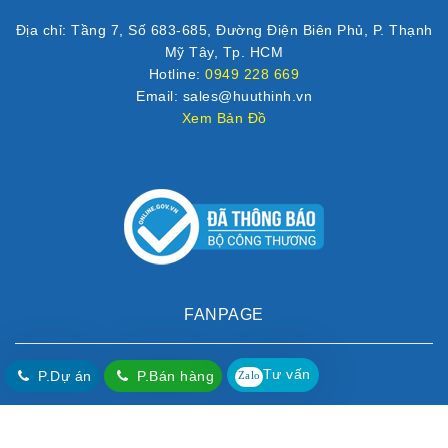
Địa chỉ: Tầng 7, Số 683-685, Đường Điện Biên Phủ, P. Thạnh
Mỹ Tây, Tp. HCM
Hotline:
0949 228 669
Email: sales@huuthinh.vn
Xem Bản Đồ
FANPAGE
Tư vấn
P.Dự án
P.Bán hàng
Zalo