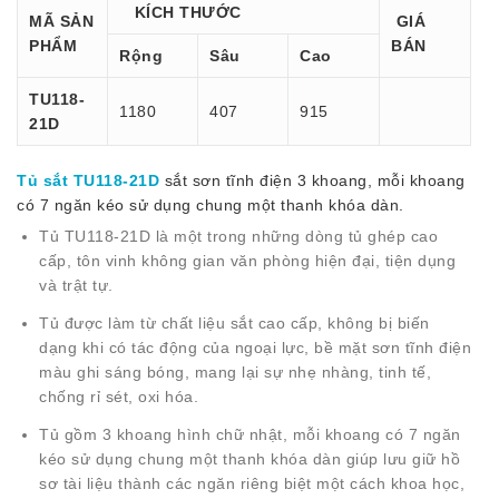
KÍCH THƯỚC
MÃ SẢN
GIÁ
PHẨM
BÁN
Rộng
Sâu
Cao
TU118-
1180
407
915
21D
Tủ sắt TU118-21D
sắt sơn tĩnh điện 3 khoang, mỗi khoang
có 7 ngăn kéo sử dụng chung một thanh khóa dàn.
Tủ TU118-21D là một trong những dòng tủ ghép cao
cấp, tôn vinh không gian văn phòng hiện đại, tiện dụng
và trật tự.
Tủ được làm từ chất liệu sắt cao cấp, không bị biến
dạng khi có tác động của ngoại lực, bề mặt sơn tĩnh điện
màu ghi sáng bóng, mang lại sự nhẹ nhàng, tinh tế,
chống rỉ sét, oxi hóa.
Tủ gồm 3 khoang hình chữ nhật, mỗi khoang có 7 ngăn
kéo sử dụng chung một thanh khóa dàn giúp lưu giữ hồ
sơ tài liệu thành các ngăn riêng biệt một cách khoa học,