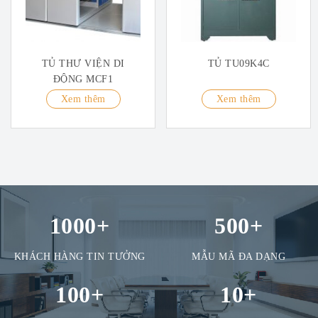
TỦ THƯ VIỆN DI
TỦ TU09K4C
ĐỘNG MCF1
Xem thêm
Xem thêm
1000
+
500
+
KHÁCH HÀNG TIN TƯỞNG
MẪU MÃ ĐA DẠNG
100
+
10
+