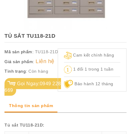
TỦ
TÀI
LIỆU
MÃ
TỦ SẮT TU118-21D
MÀU
Mã sản phẩm:
TU118-21D
CH.
Cam kết chính hãng
SÁCH
Liên hệ
Giá sản phẩm:
–
1 đổi 1 trong 1 tuần
Q.
Tình trạng:
Còn hàng
ĐỊNH
Gọi Ngay:0949 228
Bảo hành 12 tháng
669
Thông tin sản phẩm
Tủ sắt TU118-21D: