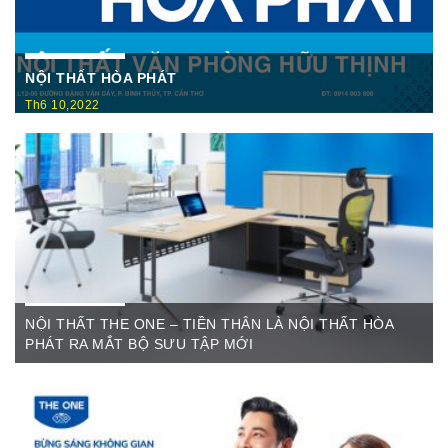
NỘI THẤT HÒA PHÁT
Th6 10,2022
Nội Thất Hòa Phátt Cần Thơ Là nơi trưng bày và cung cấp
các sản phẩm như: Bàn văn phòng, ghế xoay văn phòng, tủ hồ
sơ, két sắt,…Của cty CP Nội Thất Hòa Phát( Nội thất The
One) có địa ...
NỘI THẤT THE ONE – TIỀN THÂN LÀ NỘI THẤT HÒA
PHÁT RA MẮT BỘ SƯU TẬP MỚI
Th6 07,2022
The One Cần Thơ Thông báo về việc thay đổi thương hiệu Nội
Thất Hòa Phát Ngày ...