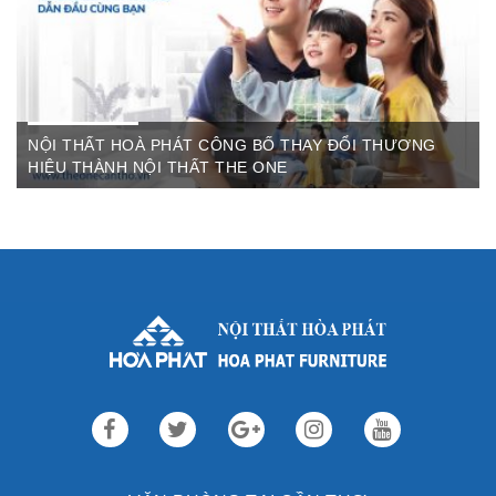
NỘI THẤT HOÀ PHÁT CÔNG BỐ THAY ĐỔI THƯƠNG
HIỆU THÀNH NỘI THẤT THE ONE
Th3 09,2022
Sau gần 3 thập kỷ hoạt động, Nội thất Hòa Phát đã trở thành
thương hiệu dẫn đầu trong lĩnh vực ...