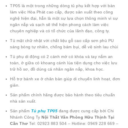
TP05 là một trong những dòng tủ phụ kết hợp với bàn
làm việc Hòa Phát cao cấp, được sản xuất theo công
nghệ hiện đại, hẳn là một sự lựa chọn thông minh vì sự
ngăn nắp và sạch sẽ thể hiện phong cách làm việc
chuyên nghiệp và có tổ chức của lãnh đạo, công ty.
Tủ mặt chữ nhật với chất liệu gỗ cao cấp sơn phủ PU
sáng bóng tự nhiên, chống bám bụi, dễ vệ sinh lau chùi
Tủ phụ di động có 2 cánh mở có khóa và tay nắm an
toàn, ở giữa có khoang cánh lùa tiện dụng cho việc lưu
trữ hồ sơ, đồ dùng cá nhân ngăn nắp, khoa học.
Hỗ trợ bánh xe ở chân bàn giúp di chuyển linh hoạt, đơn
giản.
Sản phẩm chính hãng được bảo hành theo tiêu chuẩn
nhà sản xuất.
Sản phẩm
Tủ phụ TP05
đang được cung cấp bởi Chi
Nhánh Công Ty
Nội Thất Văn Phòng Hữu Thịnh Tại
Cần Thơ
Tel: 02923 883 504 – Hotline: 0949 228 669 –