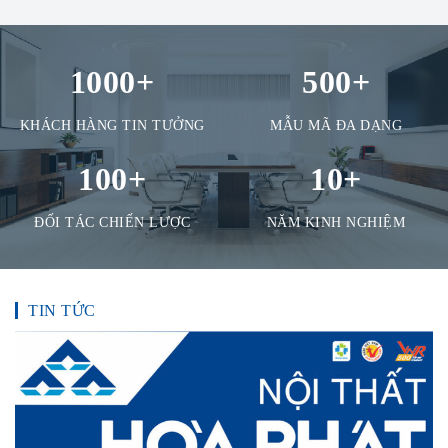
1000
+
500
+
KHÁCH HÀNG TIN TƯỞNG
MẪU MÃ ĐA DẠNG
100
+
10
+
ĐỐI TÁC CHIẾN LƯỢC
NĂM KINH NGHIỆM
TIN TỨC