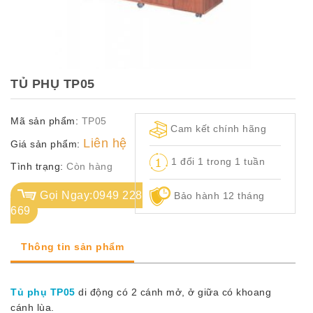
TỦ
TÀI
LIỆU
MÃ
TỦ PHỤ TP05
MÀU
Mã sản phẩm:
TP05
CH.
Cam kết chính hãng
SÁCH
Liên hệ
Giá sản phẩm:
–
1 đổi 1 trong 1 tuần
Q.
Tình trạng:
Còn hàng
ĐỊNH
Gọi Ngay:0949 228
Bảo hành 12 tháng
669
Thông tin sản phẩm
Tủ phụ TP05
di động có 2 cánh mở, ở giữa có khoang
cánh lùa.