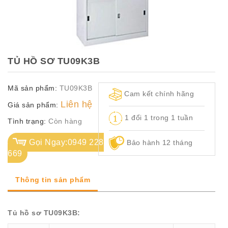
TỦ
TÀI
LIỆU
MÃ
TỦ HỒ SƠ TU09K3B
MÀU
Mã sản phẩm:
TU09K3B
CH.
Cam kết chính hãng
SÁCH
Liên hệ
Giá sản phẩm:
–
1 đổi 1 trong 1 tuần
Q.
Tình trạng:
Còn hàng
ĐỊNH
Gọi Ngay:0949 228
Bảo hành 12 tháng
669
Thông tin sản phẩm
Tủ hồ sơ TU09K3B: