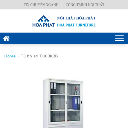
Skip
TIN CHUYÊN NGÀNH
CÔNG TRÌNH NỘI THẤT
BÀN
to
VĂN
content
PHÒNG
GHẾ
Togg
VĂN
navi
PHÒNG
Home
»
Tủ hồ sơ TU09K3B
KÉT
SẮT
HÒA
PHÁT
NỘI
THẤT
CÔNG
TRÌNH