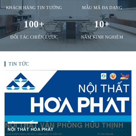
KHÁCH HÀNG TIN TƯỞNG
MẪU MÃ ĐA DẠNG
100
+
10
+
ĐỐI TÁC CHIẾN LƯỢC
NĂM KINH NGHIỆM
TIN TỨC
NỘI THẤT HÒA PHÁT