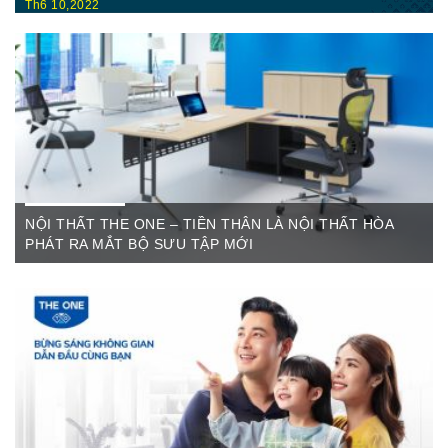
Th6 10,2022
Nội Thất Hòa Phátt Cần Thơ Là nơi trưng bày và cung cấp
các sản phẩm như: Bàn văn phòng, ghế xoay văn phòng, tủ hồ
sơ, két sắt,…Của cty CP Nội Thất Hòa Phát( Nội thất The
One) có địa ...
NỘI THẤT THE ONE – TIỀN THÂN LÀ NỘI THẤT HÒA
PHÁT RA MẮT BỘ SƯU TẬP MỚI
Th6 07,2022
The One Cần Thơ Thông báo về việc thay đổi thương hiệu Nội
Thất Hòa Phát Ngày ...