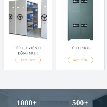
TỦ THƯ VIỆN DI
TỦ TU09K4C
ĐỘNG MCF1
Xem thêm
Xem thêm
1000
+
500
+