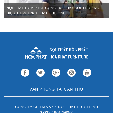
NỘI THẤT HOÀ PHÁT CÔNG BỐ THAY ĐỔI THƯƠNG
HIỆU THÀNH NỘI THẤT THE ONE
Th3 09,2022
Sau gần 3 thập kỷ hoạt động, Nội thất Hòa Phát đã trở thành
thương hiệu dẫn đầu trong lĩnh vực ...
VĂN PHÒNG TẠI CẦN THƠ
CÔNG TY CP TM VÀ SX NỘI THẤT HỮU THỊNH
GPKD: 1801756960