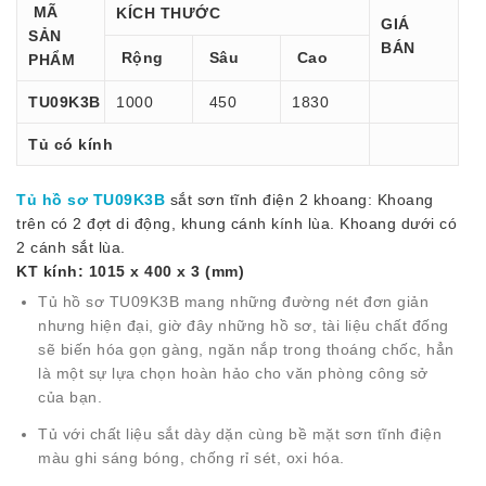
MÃ
KÍCH THƯỚC
GIÁ
SẢN
BÁN
Rộng
Sâu
Cao
PHẨM
TU09K3B
1000
450
1830
Tủ có kính
Tủ hồ sơ TU09K3B
sắt sơn tĩnh điện 2 khoang: Khoang
trên có 2 đợt di động, khung cánh kính lùa. Khoang dưới có
2 cánh sắt lùa.
KT kính: 1015 x 400 x 3 (mm)
Tủ hồ sơ
TU09K3B mang những đường nét đơn giản
nhưng hiện đại, giờ đây những hồ sơ, tài liệu chất đống
sẽ biến hóa gọn gàng, ngăn nắp trong thoáng chốc, hẳn
là một sự lựa chọn hoàn hảo cho văn phòng công sở
của bạn.
Tủ với chất liệu sắt dày dặn cùng bề mặt sơn tĩnh điện
màu ghi sáng bóng, chống rỉ sét, oxi hóa.