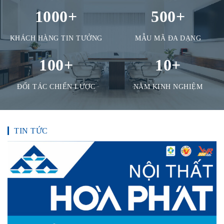
1000
+
500
+
KHÁCH HÀNG TIN TƯỞNG
MẪU MÃ ĐA DẠNG
100
+
10
+
ĐỐI TÁC CHIẾN LƯỢC
NĂM KINH NGHIỆM
TIN TỨC