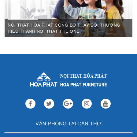
NỘI THẤT HOÀ PHÁT CÔNG BỐ THAY ĐỔI THƯƠNG
HIỆU THÀNH NỘI THẤT THE ONE
Th3 09,2022
Sau gần 3 thập kỷ hoạt động, Nội thất Hòa Phát đã trở thành
thương hiệu dẫn đầu trong lĩnh vực ...
VĂN PHÒNG TẠI CẦN THƠ