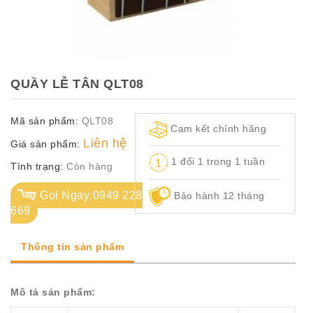
TỦ
TÀI
LIỆU
MÃ
QUẦY LỄ TÂN QLT08
MÀU
Mã sản phẩm:
QLT08
CH.
Cam kết chính hãng
SÁCH
Liên hệ
Giá sản phẩm:
–
1 đổi 1 trong 1 tuần
Q.
Tình trạng:
Còn hàng
ĐỊNH
Gọi Ngay:0949 228
Bảo hành 12 tháng
669
Thông tin sản phẩm
Mô tả sản phẩm: