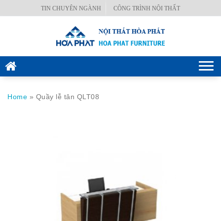
Skip
TIN CHUYÊN NGÀNH
CÔNG TRÌNH NỘI THẤT
BÀN
to
VĂN
content
PHÒNG
GHẾ
Togg
VĂN
navi
PHÒNG
Home
»
Quầy lễ tân QLT08
KÉT
SẮT
HÒA
PHÁT
NỘI
THẤT
CÔNG
TRÌNH