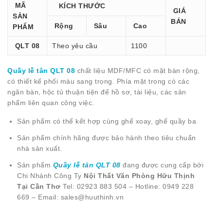
MÃ
KÍCH THƯỚC
GIÁ
SẢN
BÁN
Rộng
Sâu
Cao
PHẨM
QLT 08
Theo yêu cầu
1100
Quầy lễ tân QLT 08
chất liệu MDF/MFC có mặt bàn rộng,
có thiết kế phối màu sang trọng. Phía mặt trong có các
ngăn bàn, hộc tủ thuận tiện để hồ sơ, tài liệu, các sản
phẩm liên quan công việc.
Sản phẩm có thể kết hợp cùng ghế xoay, ghế quầy ba
Sản phẩm chính hãng được bảo hành theo tiêu chuẩn
nhà sản xuất.
Sản phẩm
Quầy lễ tân QLT 08
đang được cung cấp bởi
Chi Nhánh Công Ty
Nội Thất Văn Phòng Hữu Thịnh
Tại Cần Thơ
Tel: 02923 883 504 – Hotline: 0949 228
669 – Email: sales@huuthinh.vn