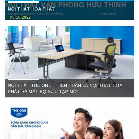
NỘI THẤT HÒA PHÁT
Th6 10,2022
Nội Thất Hòa Phátt Cần Thơ Là nơi trưng bày và cung cấp
các sản phẩm như: Bàn văn phòng, ghế xoay văn phòng, tủ hồ
sơ, két sắt,…Của cty CP Nội Thất Hòa Phát( Nội thất The
One) có địa ...
NỘI THẤT THE ONE – TIỀN THÂN LÀ NỘI THẤT HÒA
PHÁT RA MẮT BỘ SƯU TẬP MỚI
Th6 07,2022
The One Cần Thơ Thông báo về việc thay đổi thương hiệu Nội
Thất Hòa Phát Ngày ...