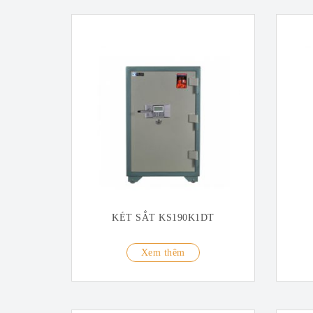
KÉT SẮT KS190K1DT
Xem thêm