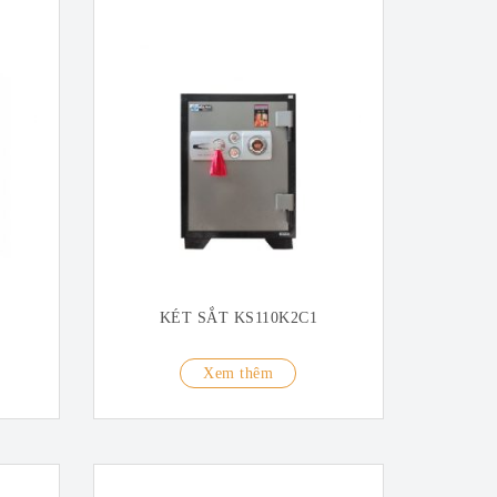
KÉT SẮT KS110K2C1
Xem thêm