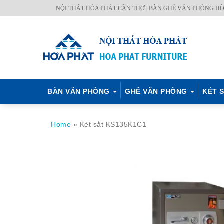
Skip
NỘI THẤT HÒA PHÁT CẦN THƠ | BÀN GHẾ VĂN PHÒNG HÒ
BÀN
GHẾ
KÉT
NỘI
TỦ
MÃ
CH.
to
VĂN
VĂN
SẮT
THẤT
TÀI
MÀU
SÁCH
content
PHÒNG
PHÒNG
HÒA
CÔNG
LIỆU
–
PHÁT
TRÌNH
Q.
ĐỊNH
BÀN VĂN PHÒNG
GHẾ VĂN PHÒNG
KÉT S
Home
»
Két sắt KS135K1C1