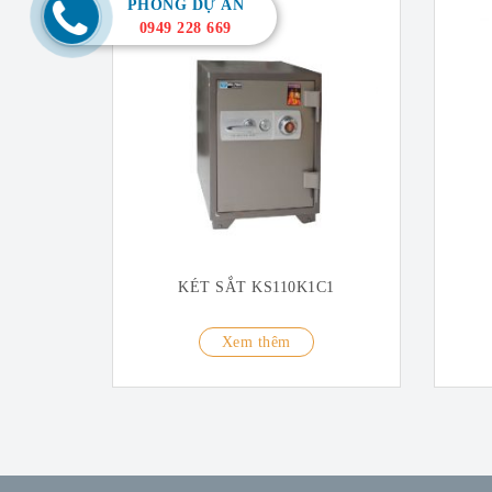
PHÒNG DỰ ÁN
0949 228 669
KÉT SẮT KS110K1C1
Xem thêm