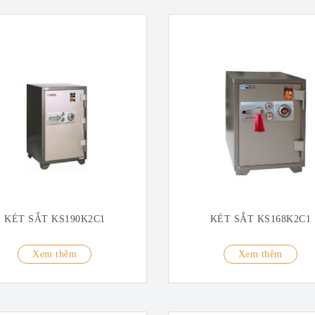
KÉT SẮT KS190K2C1
KÉT SẮT KS168K2C1
Xem thêm
Xem thêm