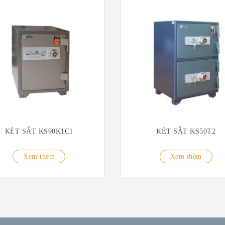
KÉT SẮT KS90K1C1
KÉT SẮT KS50T2
Xem thêm
Xem thêm