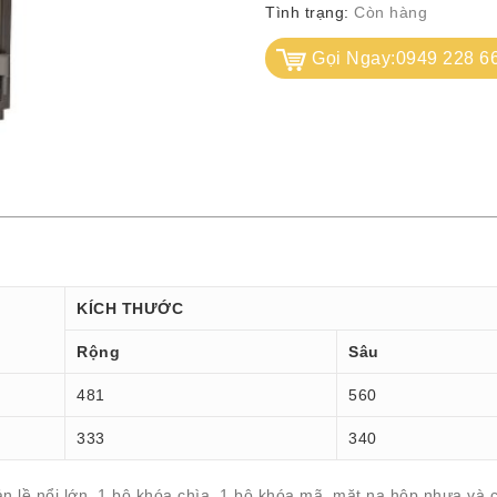
Tình trạng:
Còn hàng
Gọi Ngay:0949 228 6
KÍCH THƯỚC
Rộng
Sâu
481
560
333
340
n lề nổi lớn, 1 bộ khóa chìa, 1 bộ khóa mã, mặt nạ hộp nhựa và 