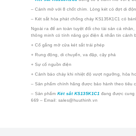
– Cánh mở với 8 chốt chìm. Lòng két có đợt di độ
– Két sắt hòa phát chống cháy KS135K1C1 có bánh
Ngoài ra để an toàn tuyệt đối cho tài sản cá nhân,
thông minh có tính năng gọi điện & nhắn tin cảnh 
+ Cố gắng mở cửa két sắt trái phép
+ Rung động, di chuyển, va đập, cậy phá
+ Sự cố nguồn điện
+ Cảnh báo cháy khi nhiệt độ vượt ngưỡng, hỏa h
– Sản phẩm chính hãng được bảo hành theo tiêu c
– Sản phẩm
Két sắt KS135K1C1
đang được cung 
669 – Email: sales@huuthinh.vn