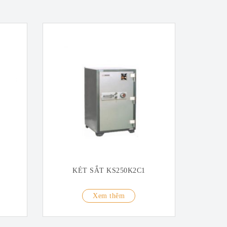
KÉT SẮT KS250K2C1
Xem thêm