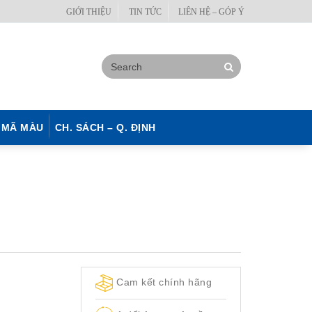
GIỚI THIỆU
TIN TỨC
LIÊN HỆ – GÓP Ý
MÃ MÀU
CH. SÁCH – Q. ĐỊNH
Cam kết chính hãng