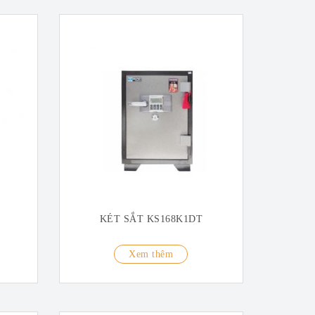
KÉT SẮT KS168K1DT
Xem thêm