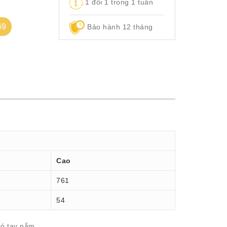
1 đổi 1 trong 1 tuần
69
Bảo hành 12 tháng
Cao
761
54
có tay nắm