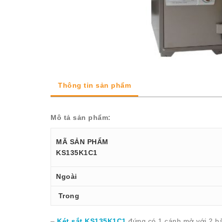
Thông tin sản phẩm
Mô tả sản phẩm:
MÃ SẢN PHẨM
KS135K1C1
Ngoài
Trong
–
Két sắt KS135K1C1
đứng có 1 cánh mở với 2 bả