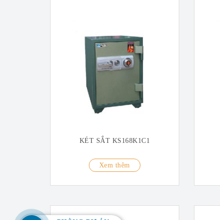
KÉT SẮT KS168K1C1
Xem thêm