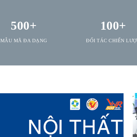
500
+
100
+
MẪU MÃ ĐA DẠNG
ĐỐI TÁC CHIẾN LƯ