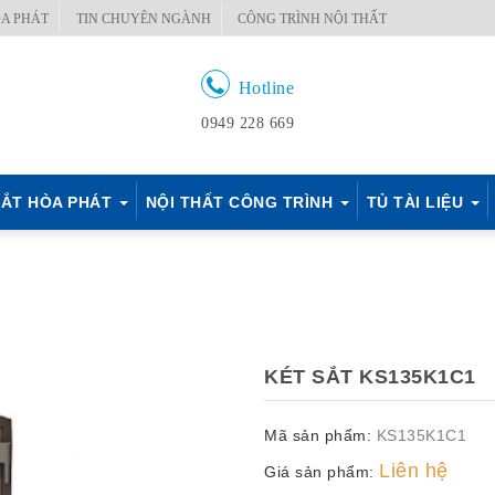
A PHÁT
TIN CHUYÊN NGÀNH
CÔNG TRÌNH NỘI THẤT
Hotline
0949 228 669
ẮT HÒA PHÁT
NỘI THẤT CÔNG TRÌNH
TỦ TÀI LIỆU
KÉT SẮT KS135K1C1
Mã sản phẩm:
KS135K1C1
Liên hệ
Giá sản phẩm: