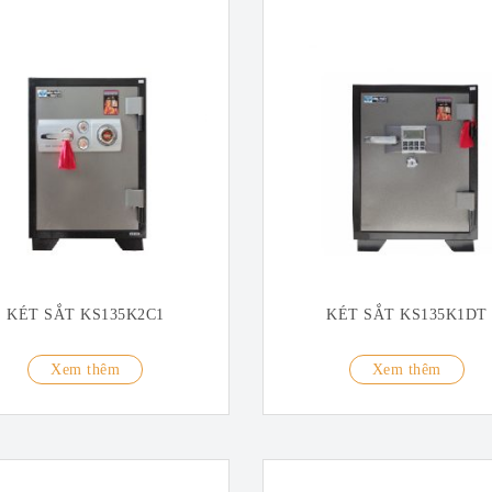
KÉT SẮT KS135K2C1
KÉT SẮT KS135K1DT
Xem thêm
Xem thêm