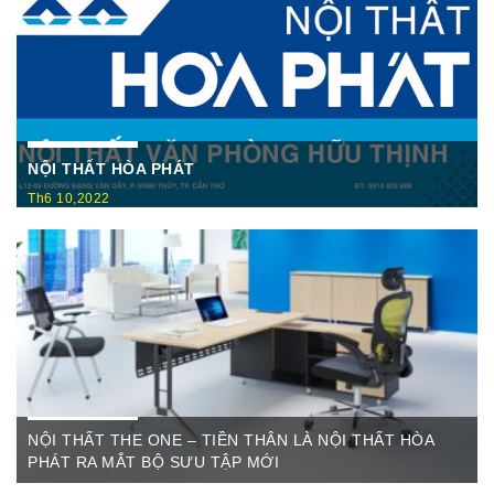
NỘI THẤT HÒA PHÁT
Th6 10,2022
Nội Thất Hòa Phátt Cần Thơ Là nơi trưng bày và cung cấp
các sản phẩm như: Bàn văn phòng, ghế xoay văn phòng, tủ hồ
sơ, két sắt,…Của cty CP Nội Thất Hòa Phát( Nội thất The
One) có địa ...
NỘI THẤT THE ONE – TIỀN THÂN LÀ NỘI THẤT HÒA
PHÁT RA MẮT BỘ SƯU TẬP MỚI