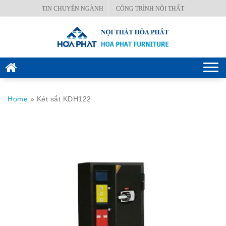
Skip
TIN CHUYÊN NGÀNH
CÔNG TRÌNH NỘI THẤT
BÀN
to
VĂN
content
PHÒNG
GHẾ
Togg
VĂN
navi
PHÒNG
Home
»
Két sắt KDH122
KÉT
SẮT
HÒA
PHÁT
NỘI
THẤT
CÔNG
TRÌNH