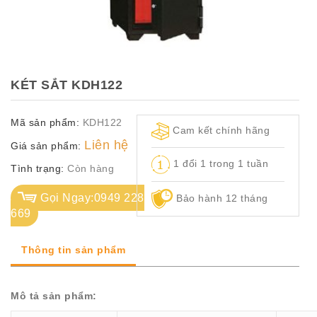
TỦ
TÀI
LIỆU
MÃ
KÉT SẮT KDH122
MÀU
Mã sản phẩm:
KDH122
CH.
Cam kết chính hãng
SÁCH
Liên hệ
Giá sản phẩm:
–
1 đổi 1 trong 1 tuần
Q.
Tình trạng:
Còn hàng
ĐỊNH
Gọi Ngay:0949 228
Bảo hành 12 tháng
669
Thông tin sản phẩm
Mô tả sản phẩm: