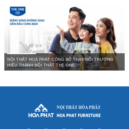
Th6 07,2022
The One Cần Thơ Thông báo về việc thay đổi thương hiệu Nội
Thất Hòa Phát Ngày ...
NỘI THẤT HOÀ PHÁT CÔNG BỐ THAY ĐỔI THƯƠNG
HIỆU THÀNH NỘI THẤT THE ONE
Th3 09,2022
Sau gần 3 thập kỷ hoạt động, Nội thất Hòa Phát đã trở thành
thương hiệu dẫn đầu trong lĩnh vực ...