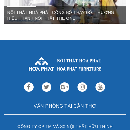
NỘI THẤT HOÀ PHÁT CÔNG BỐ THAY ĐỔI THƯƠNG
HIỆU THÀNH NỘI THẤT THE ONE
Th3 09,2022
Sau gần 3 thập kỷ hoạt động, Nội thất Hòa Phát đã trở thành
thương hiệu dẫn đầu trong lĩnh vực ...
VĂN PHÒNG TẠI CẦN THƠ
CÔNG TY CP TM VÀ SX NỘI THẤT HỮU THỊNH