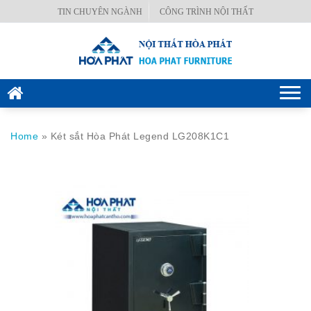
Skip
TIN CHUYÊN NGÀNH
CÔNG TRÌNH NỘI THẤT
BÀN
to
VĂN
content
PHÒNG
GHẾ
Togg
VĂN
navi
PHÒNG
Home
»
Két sắt Hòa Phát Legend LG208K1C1
KÉT
SẮT
HÒA
PHÁT
NỘI
THẤT
CÔNG
TRÌNH