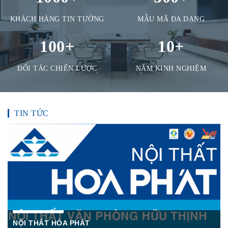
KHÁCH HÀNG TIN TƯỞNG
MẪU MÃ ĐA DẠNG
100
+
10
+
ĐỐI TÁC CHIẾN LƯỢC
NĂM KINH NGHIỆM
TIN TỨC
NỘI THẤT HÒA PHÁT