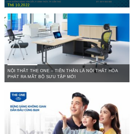
Th6 10,2022
Nội Thất Hòa Phátt Cần Thơ Là nơi trưng bày và cung cấp
các sản phẩm như: Bàn văn phòng, ghế xoay văn phòng, tủ hồ
sơ, két sắt,…Của cty CP Nội Thất Hòa Phát( Nội thất The
One) có địa ...
NỘI THẤT THE ONE – TIỀN THÂN LÀ NỘI THẤT HÒA
PHÁT RA MẮT BỘ SƯU TẬP MỚI
Th6 07,2022
The One Cần Thơ Thông báo về việc thay đổi thương hiệu Nội
Thất Hòa Phát Ngày ...