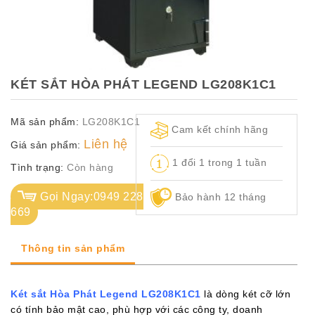
TỦ
TÀI
LIỆU
MÃ
KÉT SẮT HÒA PHÁT LEGEND LG208K1C1
MÀU
Mã sản phẩm:
LG208K1C1
CH.
Cam kết chính hãng
SÁCH
Liên hệ
Giá sản phẩm:
–
1 đổi 1 trong 1 tuần
Q.
Tình trạng:
Còn hàng
ĐỊNH
Gọi Ngay:0949 228
Bảo hành 12 tháng
669
Thông tin sản phẩm
Két sắt Hòa Phát Legend LG208K1C1
là dòng két cỡ lớn
có tính bảo mật cao, phù hợp với các công ty, doanh