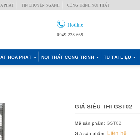
A PHÁT
TIN CHUYÊN NGÀNH
CÔNG TRÌNH NỘI THẤT
Hotline
0949 228 669
ẮT HÒA PHÁT
NỘI THẤT CÔNG TRÌNH
TỦ TÀI LIỆU
GIÁ SIÊU THỊ GST02
Mã sản phẩm:
GST02
Liên hệ
Giá sản phẩm: