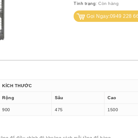
Tình trạng:
Còn hàng
Gọi Ngay:0949 228 6
KÍCH THƯỚC
Rộng
Sâu
Cao
900
475
1500
i động để điều chỉnh độ khoảng cách mỗi tầng để hàng