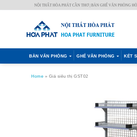
Skip
NỘI THẤT HÒA PHÁT CẦN THƠ | BÀN GHẾ VĂN PHÒNG HÒ
BÀN
GHẾ
KÉT
NỘI
TỦ
MÃ
CH.
to
VĂN
VĂN
SẮT
THẤT
TÀI
MÀU
SÁCH
content
PHÒNG
PHÒNG
HÒA
CÔNG
LIỆU
–
PHÁT
TRÌNH
Q.
ĐỊNH
BÀN VĂN PHÒNG
GHẾ VĂN PHÒNG
KÉT S
Home
»
Giá siêu thị GST02