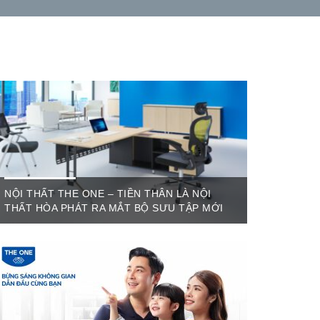
NỘI THẤT THE ONE – TIỀN THÂN LÀ NỘI
THẤT HÒA PHÁT RA MẮT BỘ SƯU TẬP MỚI
Th6 07,2022
The One Cần Thơ Thông báo về việc thay đổi
thương hiệu Nội Thất Hòa Phát Ngày ...