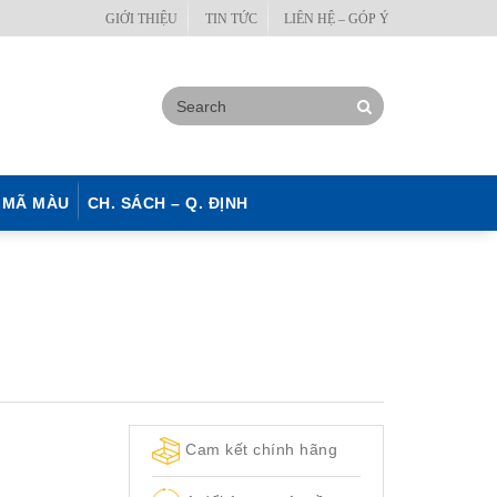
GIỚI THIỆU
TIN TỨC
LIÊN HỆ – GÓP Ý
MÃ MÀU
CH. SÁCH – Q. ĐỊNH
Cam kết chính hãng