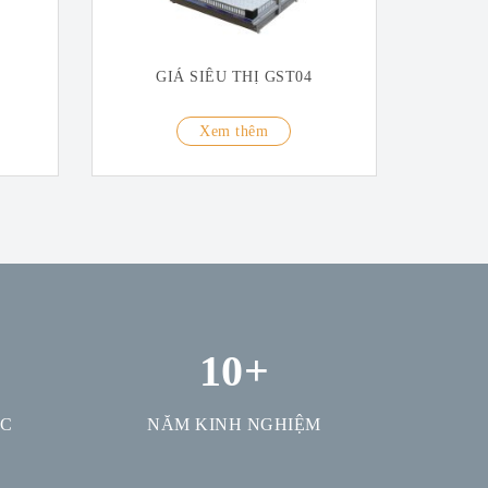
GIÁ SIÊU THỊ GST04
Xem thêm
10
+
ỢC
NĂM KINH NGHIỆM