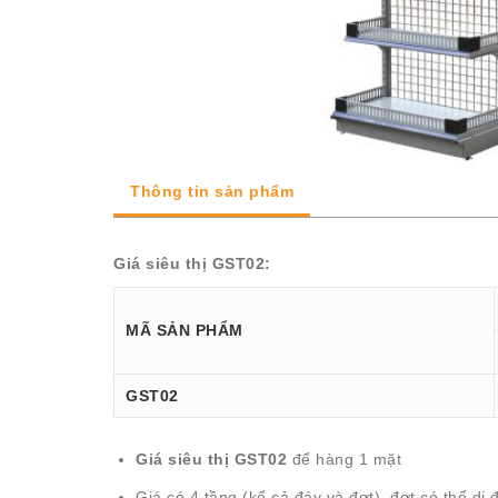
Thông tin sản phẩm
Giá siêu thị GST02:
MÃ SẢN PHẨM
GST02
Giá siêu thị GST02
để hàng 1 mặt
Giá có 4 tầng (kể cả đáy và đợt), đợt có thể d