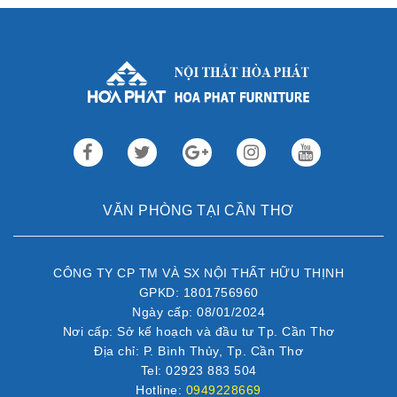
Sau gần 3 thập kỷ hoạt động, Nội thất Hòa Phát đã trở thành
thương hiệu dẫn đầu trong lĩnh vực ...
VĂN PHÒNG TẠI CẦN THƠ
CÔNG TY CP TM VÀ SX NỘI THẤT HỮU THỊNH
GPKD: 1801756960
Ngày cấp: 08/01/2024
Nơi cấp: Sở kế hoạch và đầu tư Tp. Cần Thơ
Địa chỉ: P. Bình Thủy, Tp. Cần Thơ
Tel: 02923 883 504
Hotline:
0949228669