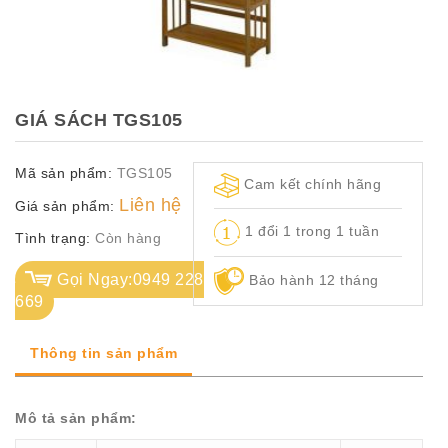
TỦ
TÀI
LIỆU
MÃ
GIÁ SÁCH TGS105
MÀU
Mã sản phẩm:
TGS105
CH.
Cam kết chính hãng
SÁCH
Liên hệ
Giá sản phẩm:
–
1 đổi 1 trong 1 tuần
Q.
Tình trạng:
Còn hàng
ĐỊNH
Gọi Ngay:0949 228
Bảo hành 12 tháng
669
Thông tin sản phẩm
Mô tả sản phẩm: