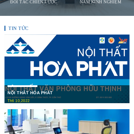
ĐỐI TÁC CHIẾN LƯỢC
NĂM KINH NGHIỆM
TIN TỨC
NỘI THẤT HÒA PHÁT
Th6 10,2022
Nội Thất Hòa Phátt Cần Thơ Là nơi trưng bày và cung cấp
các sản phẩm như: Bàn văn phòng, ghế xoay văn phòng, tủ hồ
sơ, két sắt,…Của cty CP Nội Thất Hòa Phát( Nội thất The
One) có địa ...