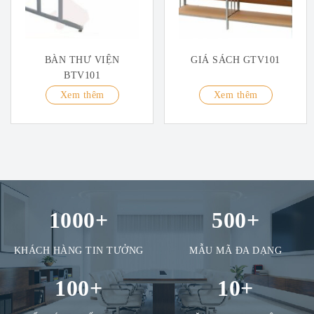
BÀN THƯ VIỆN
GIÁ SÁCH GTV101
BTV101
Xem thêm
Xem thêm
1000
+
500
+
KHÁCH HÀNG TIN TƯỞNG
MẪU MÃ ĐA DẠNG
100
+
10
+