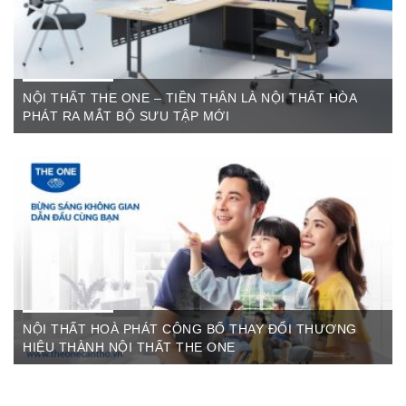
NỘI THẤT THE ONE – TIỀN THÂN LÀ NỘI THẤT HÒA
PHÁT RA MẮT BỘ SƯU TẬP MỚI
Th6 07,2022
The One Cần Thơ Thông báo về việc thay đổi thương hiệu Nội
Thất Hòa Phát Ngày ...
NỘI THẤT HOÀ PHÁT CÔNG BỐ THAY ĐỔI THƯƠNG
HIỆU THÀNH NỘI THẤT THE ONE
Th3 09,2022