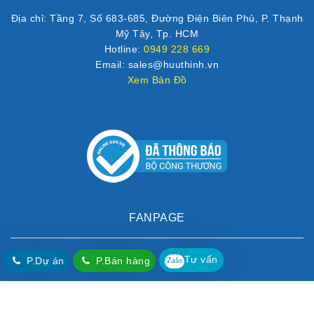
Địa chỉ: Tầng 7, Số 683-685, Đường Điện Biên Phủ, P. Thạnh
Mỹ Tây, Tp. HCM
Hotline:
0949 228 669
Email: sales@huuthinh.vn
Xem Bản Đồ
FANPAGE
Tư vấn
P.Dự án
P.Bán hàng
Zalo