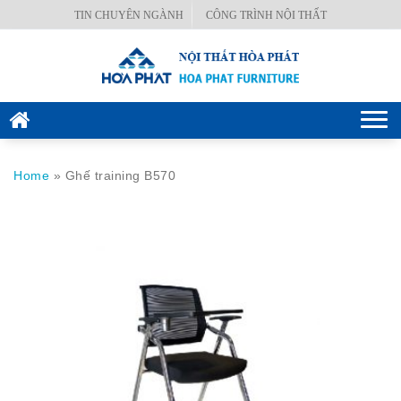
Skip
TIN CHUYÊN NGÀNH
CÔNG TRÌNH NỘI THẤT
BÀN
to
VĂN
content
PHÒNG
GHẾ
Togg
VĂN
navi
PHÒNG
Home
»
Ghế training B570
KÉT
SẮT
HÒA
PHÁT
NỘI
THẤT
CÔNG
TRÌNH