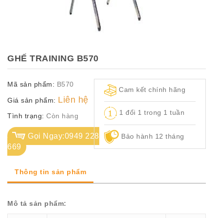
TỦ
TÀI
LIỆU
MÃ
GHẾ TRAINING B570
MÀU
Mã sản phẩm:
B570
CH.
Cam kết chính hãng
SÁCH
Liên hệ
Giá sản phẩm:
–
1 đổi 1 trong 1 tuần
Q.
Tình trạng:
Còn hàng
ĐỊNH
Gọi Ngay:0949 228
Bảo hành 12 tháng
669
Thông tin sản phẩm
Mô tả sản phẩm: