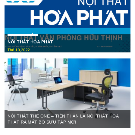
NỘI THẤT HÒA PHÁT
Th6 10,2022
Nội Thất Hòa Phátt Cần Thơ Là nơi trưng bày và cung cấp
các sản phẩm như: Bàn văn phòng, ghế xoay văn phòng, tủ hồ
sơ, két sắt,…Của cty CP Nội Thất Hòa Phát( Nội thất The
One) có địa ...
NỘI THẤT THE ONE – TIỀN THÂN LÀ NỘI THẤT HÒA
PHÁT RA MẮT BỘ SƯU TẬP MỚI
Th6 07,2022