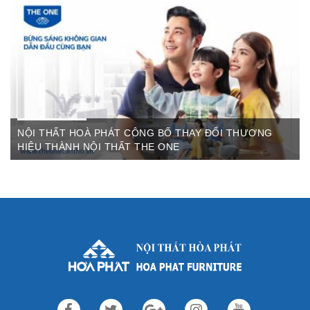
The One Cần Thơ Thông báo về việc thay đổi thương hiệu Nội
Thất Hòa Phát Ngày ...
NỘI THẤT HOÀ PHÁT CÔNG BỐ THAY ĐỔI THƯƠNG
HIỆU THÀNH NỘI THẤT THE ONE
Th3 09,2022
Sau gần 3 thập kỷ hoạt động, Nội thất Hòa Phát đã trở thành
thương hiệu dẫn đầu trong lĩnh vực ...