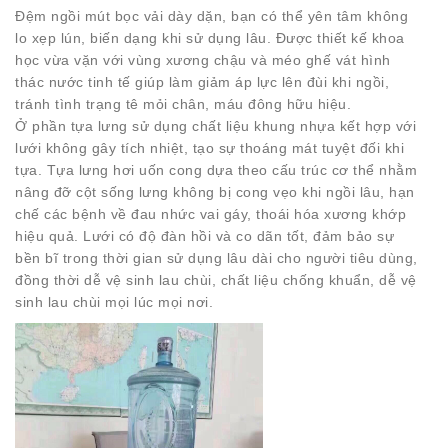
Đệm ngồi mút bọc vải dày dặn, bạn có thể yên tâm không
lo xẹp lún, biến dạng khi sử dụng lâu. Được thiết kế khoa
học vừa vặn với vùng xương chậu và méo ghế vát hình
thác nước tinh tế giúp làm giảm áp lực lên đùi khi ngồi,
tránh tình trạng tê mỏi chân, máu đông hữu hiệu.
Ở phần tựa lưng sử dụng chất liệu khung nhựa kết hợp với
lưới không gây tích nhiệt, tạo sự thoáng mát tuyệt đối khi
tựa. Tựa lưng hơi uốn cong dựa theo cấu trúc cơ thể nhằm
nâng đỡ cột sống lưng không bị cong vẹo khi ngồi lâu, hạn
chế các bệnh về đau nhức vai gáy, thoái hóa xương khớp
hiệu quả. Lưới có độ đàn hồi và co dãn tốt, đảm bảo sự
bền bĩ trong thời gian sử dụng lâu dài cho người tiêu dùng,
đồng thời dễ vệ sinh lau chùi, chất liệu chống khuẩn, dễ vệ
sinh lau chùi mọi lúc mọi nơi.