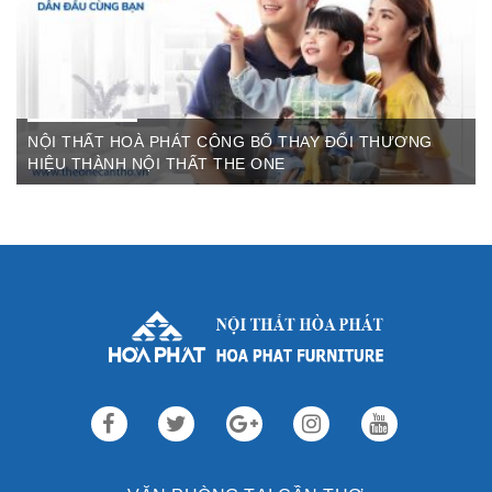
NỘI THẤT HOÀ PHÁT CÔNG BỐ THAY ĐỔI THƯƠNG
HIỆU THÀNH NỘI THẤT THE ONE
Th3 09,2022
Sau gần 3 thập kỷ hoạt động, Nội thất Hòa Phát đã trở thành
thương hiệu dẫn đầu trong lĩnh vực ...