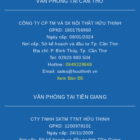
VĂN PHÒNG TẠI CẦN THƠ
CÔNG TY CP TM VÀ SX NỘI THẤT HỮU THỊNH
GPKD: 1801756960
Ngày cấp: 08/01/2024
Nơi cấp: Sở kế hoạch và đầu tư Tp. Cần Thơ
Địa chỉ: P. Bình Thủy, Tp. Cần Thơ
Tel: 02923 883 504
Hotline:
0949228669
Email: sales@huuthinh.vn
Xem Bản Đồ
VĂN PHÒNG TẠI TIỀN GIANG
CTY TNHH SXTM TTNT HỮU THỊNH
GPKD: 1200978101
Ngày cấp: 24/11/2009
Nơi cấp: Sở kế hoạch và đầu tư tỉnh Tiền Giang