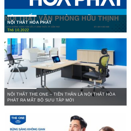
NỘI THẤT HÒA PHÁT
Th6 10,2022
Nội Thất Hòa Phátt Cần Thơ Là nơi trưng bày và cung cấp
các sản phẩm như: Bàn văn phòng, ghế xoay văn phòng, tủ hồ
sơ, két sắt,…Của cty CP Nội Thất Hòa Phát( Nội thất The
One) có địa ...
NỘI THẤT THE ONE – TIỀN THÂN LÀ NỘI THẤT HÒA
PHÁT RA MẮT BỘ SƯU TẬP MỚI
Th6 07,2022
The One Cần Thơ Thông báo về việc thay đổi thương hiệu Nội
Thất Hòa Phát Ngày ...