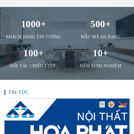
1000
+
500
+
KHÁCH HÀNG TIN TƯỞNG
MẪU MÃ ĐA DẠNG
100
+
10
+
ĐỐI TÁC CHIẾN LƯỢC
NĂM KINH NGHIỆM
TIN TỨC