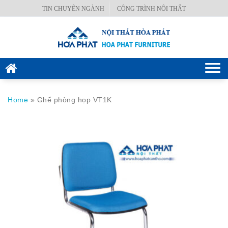
Skip
TIN CHUYÊN NGÀNH
CÔNG TRÌNH NỘI THẤT
BÀN
to
VĂN
content
PHÒNG
GHẾ
Togg
VĂN
navi
PHÒNG
Home
»
Ghế phòng họp VT1K
KÉT
SẮT
HÒA
PHÁT
NỘI
THẤT
CÔNG
TRÌNH