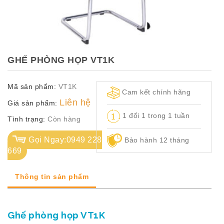
TỦ
TÀI
LIỆU
MÃ
GHẾ PHÒNG HỌP VT1K
MÀU
Mã sản phẩm:
VT1K
CH.
Cam kết chính hãng
SÁCH
Liên hệ
Giá sản phẩm:
–
1 đổi 1 trong 1 tuần
Q.
Tình trạng:
Còn hàng
ĐỊNH
Gọi Ngay:0949 228
Bảo hành 12 tháng
669
Thông tin sản phẩm
Ghế phòng họp VT1K