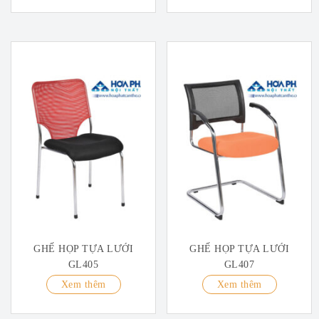
GHẾ HỌP TỰA LƯỚI
GHẾ HỌP TỰA LƯỚI
GL405
GL407
Xem thêm
Xem thêm