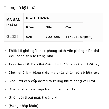
Thông số kỹ thuật
KÍCH THƯỚC
MÃ SẢN
PHẨM
Rộng
Sâu
Cao
GL339
625
700÷860
1170÷1250(mm)
Thiết kế ghế ngồi theo phong cách văn phòng hiện đại,
kiểu dáng tinh tế trang nhã.
Tay cầm chữ T có thể điều chỉnh độ cao và vị trí để tay.
Chân ghế làm bằng thép mạ chắc chắn, có độ bền cao.
Ghế lưới cao cấp đệm tựa khung nhựa căng vải lưới.
Ghế có khả năng ngả hãm nhiều góc độ.
Ghế ngồi thoải mái, thoáng khí.
(Hàng nhập khẩu)