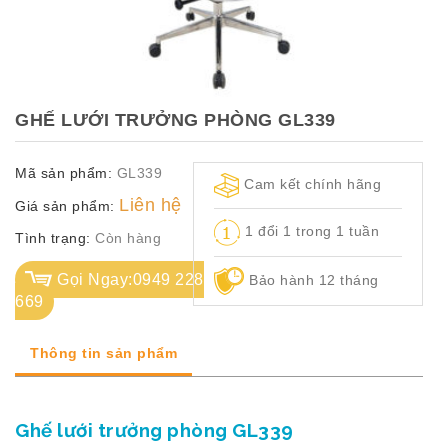
TỦ
TÀI
LIỆU
MÃ
GHẾ LƯỚI TRƯỞNG PHÒNG GL339
MÀU
Mã sản phẩm:
GL339
CH.
Cam kết chính hãng
SÁCH
Liên hệ
Giá sản phẩm:
–
1 đổi 1 trong 1 tuần
Q.
Tình trạng:
Còn hàng
ĐỊNH
Gọi Ngay:0949 228
Bảo hành 12 tháng
669
Thông tin sản phẩm
Ghế lưới trưởng phòng GL339