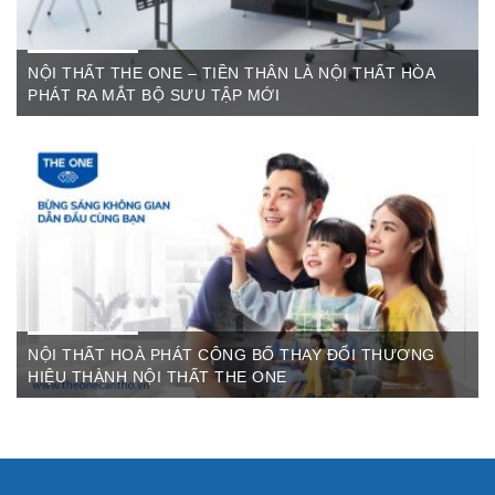
NỘI THẤT THE ONE – TIỀN THÂN LÀ NỘI THẤT HÒA
PHÁT RA MẮT BỘ SƯU TẬP MỚI
Th6 07,2022
The One Cần Thơ Thông báo về việc thay đổi thương hiệu Nội
Thất Hòa Phát Ngày ...
NỘI THẤT HOÀ PHÁT CÔNG BỐ THAY ĐỔI THƯƠNG
HIỆU THÀNH NỘI THẤT THE ONE
Th3 09,2022
Sau gần 3 thập kỷ hoạt động, Nội thất Hòa Phát đã trở thành
thương hiệu dẫn đầu trong lĩnh vực ...