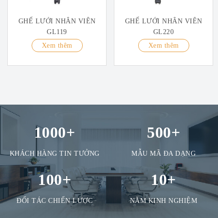
GHẾ LƯỚI NHÂN VIÊN
GHẾ LƯỚI NHÂN VIÊN
GL119
GL220
Xem thêm
Xem thêm
1000
+
500
+
KHÁCH HÀNG TIN TƯỞNG
MẪU MÃ ĐA DẠNG
100
+
10
+
ĐỐI TÁC CHIẾN LƯỢC
NĂM KINH NGHIỆM