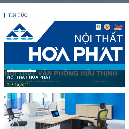
TIN TỨC
NỘI THẤT HÒA PHÁT
Th6 10,2022
Nội Thất Hòa Phátt Cần Thơ Là nơi trưng bày và cung cấp
các sản phẩm như: Bàn văn phòng, ghế xoay văn phòng, tủ hồ
sơ, két sắt,…Của cty CP Nội Thất Hòa Phát( Nội thất The
One) có địa ...