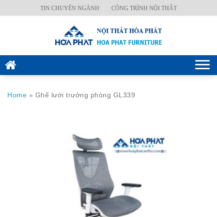
Skip
TIN CHUYÊN NGÀNH
CÔNG TRÌNH NỘI THẤT
BÀN
to
VĂN
content
PHÒNG
GHẾ
Togg
VĂN
navi
PHÒNG
Home
»
Ghế lưới trưởng phòng GL339
KÉT
SẮT
HÒA
PHÁT
NỘI
THẤT
CÔNG
TRÌNH