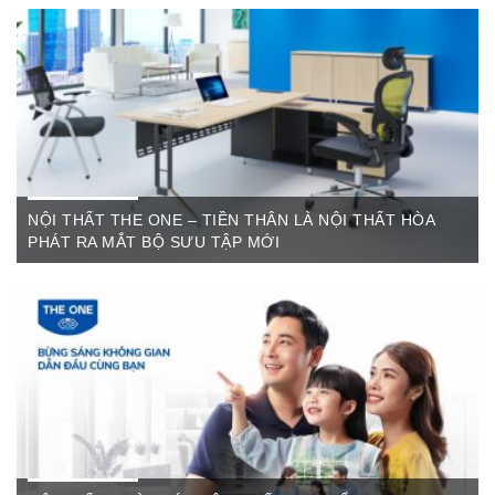
Nội Thất Hòa Phátt Cần Thơ Là nơi trưng bày và cung cấp
các sản phẩm như: Bàn văn phòng, ghế xoay văn phòng, tủ hồ
sơ, két sắt,…Của cty CP Nội Thất Hòa Phát( Nội thất The
One) có địa ...
NỘI THẤT THE ONE – TIỀN THÂN LÀ NỘI THẤT HÒA
PHÁT RA MẮT BỘ SƯU TẬP MỚI
Th6 07,2022
The One Cần Thơ Thông báo về việc thay đổi thương hiệu Nội
Thất Hòa Phát Ngày ...