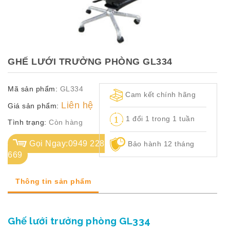
TỦ
TÀI
LIỆU
MÃ
GHẾ LƯỚI TRƯỞNG PHÒNG GL334
MÀU
Mã sản phẩm:
GL334
CH.
Cam kết chính hãng
SÁCH
Liên hệ
Giá sản phẩm:
–
1 đổi 1 trong 1 tuần
Q.
Tình trạng:
Còn hàng
ĐỊNH
Gọi Ngay:0949 228
Bảo hành 12 tháng
669
Thông tin sản phẩm
Ghế lưới trưởng phòng GL334