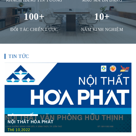
KHÁCH HÀNG TIN TƯỞNG
MẪU MÃ ĐA DẠNG
100
+
10
+
ĐỐI TÁC CHIẾN LƯỢC
NĂM KINH NGHIỆM
TIN TỨC
NỘI THẤT HÒA PHÁT
Th6 10,2022