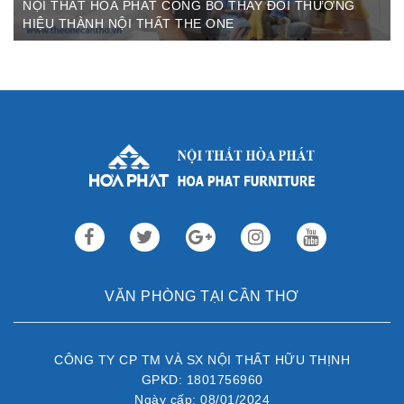
NỘI THẤT HOÀ PHÁT CÔNG BỐ THAY ĐỔI THƯƠNG
HIỆU THÀNH NỘI THẤT THE ONE
Th3 09,2022
Sau gần 3 thập kỷ hoạt động, Nội thất Hòa Phát đã trở thành
thương hiệu dẫn đầu trong lĩnh vực ...
VĂN PHÒNG TẠI CẦN THƠ
CÔNG TY CP TM VÀ SX NỘI THẤT HỮU THỊNH
GPKD: 1801756960
Ngày cấp: 08/01/2024