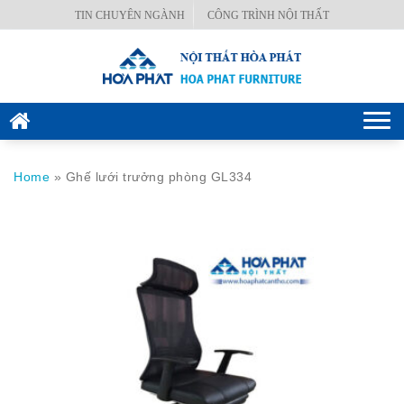
Skip
TIN CHUYÊN NGÀNH
CÔNG TRÌNH NỘI THẤT
BÀN
to
VĂN
content
PHÒNG
GHẾ
Togg
VĂN
navi
PHÒNG
Home
»
Ghế lưới trưởng phòng GL334
KÉT
SẮT
HÒA
PHÁT
NỘI
THẤT
CÔNG
TRÌNH