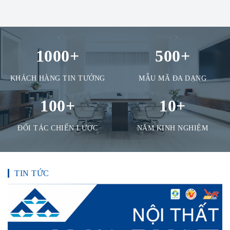
1000
+
500
+
KHÁCH HÀNG TIN TƯỞNG
MẪU MÃ ĐA DẠNG
100
+
10
+
ĐỐI TÁC CHIẾN LƯỢC
NĂM KINH NGHIỆM
TIN TỨC