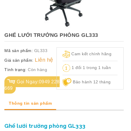
TỦ
TÀI
LIỆU
MÃ
GHẾ LƯỚI TRƯỞNG PHÒNG GL333
MÀU
Mã sản phẩm:
GL333
CH.
Cam kết chính hãng
SÁCH
Liên hệ
Giá sản phẩm:
–
1 đổi 1 trong 1 tuần
Q.
Tình trạng:
Còn hàng
ĐỊNH
Gọi Ngay:0949 228
Bảo hành 12 tháng
669
Thông tin sản phẩm
Ghế lưới trưởng phòng GL333