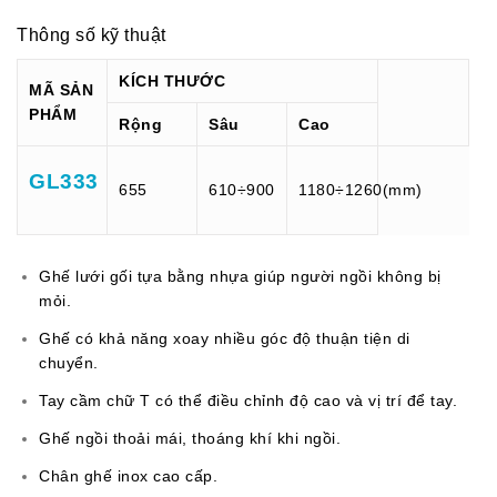
Thông số kỹ thuật
KÍCH THƯỚC
MÃ SẢN
PHẨM
Rộng
Sâu
Cao
GL333
655
610÷900
1180÷1260(mm)
Ghế lưới gối tựa bằng nhựa giúp người ngồi không bị
mỏi.
Ghế có khả năng xoay nhiều góc độ thuận tiện di
chuyển.
Tay cầm chữ T có thể điều chỉnh độ cao và vị trí để tay.
Ghế ngồi thoải mái, thoáng khí khi ngồi.
Chân ghế inox cao cấp.
không có gì