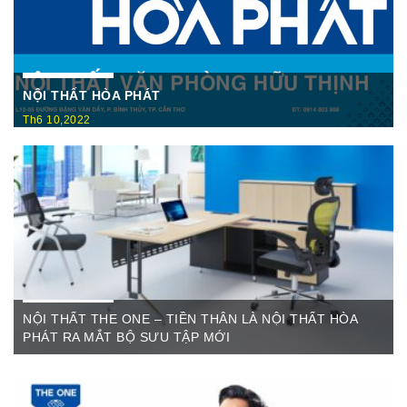
NỘI THẤT HÒA PHÁT
Th6 10,2022
Nội Thất Hòa Phátt Cần Thơ Là nơi trưng bày và cung cấp
các sản phẩm như: Bàn văn phòng, ghế xoay văn phòng, tủ hồ
sơ, két sắt,…Của cty CP Nội Thất Hòa Phát( Nội thất The
One) có địa ...
NỘI THẤT THE ONE – TIỀN THÂN LÀ NỘI THẤT HÒA
PHÁT RA MẮT BỘ SƯU TẬP MỚI
Th6 07,2022
The One Cần Thơ Thông báo về việc thay đổi thương hiệu Nội