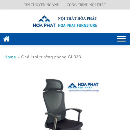
Skip
TIN CHUYÊN NGÀNH
CÔNG TRÌNH NỘI THẤT
BÀN
to
VĂN
content
PHÒNG
GHẾ
Togg
VĂN
navi
PHÒNG
Home
»
Ghế lưới trưởng phòng GL333
KÉT
SẮT
HÒA
PHÁT
NỘI
THẤT
CÔNG
TRÌNH