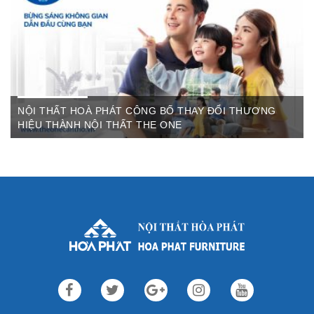
Thất Hòa Phát Ngày ...
NỘI THẤT HOÀ PHÁT CÔNG BỐ THAY ĐỔI THƯƠNG
HIỆU THÀNH NỘI THẤT THE ONE
Th3 09,2022
Sau gần 3 thập kỷ hoạt động, Nội thất Hòa Phát đã trở thành
thương hiệu dẫn đầu trong lĩnh vực ...