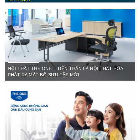
Th6 10,2022
Nội Thất Hòa Phátt Cần Thơ Là nơi trưng bày và cung cấp
các sản phẩm như: Bàn văn phòng, ghế xoay văn phòng, tủ hồ
sơ, két sắt,…Của cty CP Nội Thất Hòa Phát( Nội thất The
One) có địa ...
NỘI THẤT THE ONE – TIỀN THÂN LÀ NỘI THẤT HÒA
PHÁT RA MẮT BỘ SƯU TẬP MỚI
Th6 07,2022
The One Cần Thơ Thông báo về việc thay đổi thương hiệu Nội
Thất Hòa Phát Ngày ...