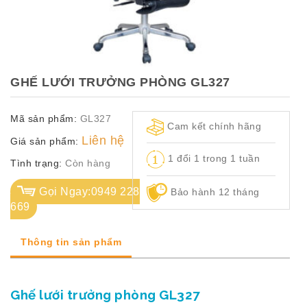
TỦ
TÀI
LIỆU
MÃ
GHẾ LƯỚI TRƯỞNG PHÒNG GL327
MÀU
Mã sản phẩm:
GL327
CH.
Cam kết chính hãng
SÁCH
Liên hệ
Giá sản phẩm:
–
1 đổi 1 trong 1 tuần
Q.
Tình trạng:
Còn hàng
ĐỊNH
Gọi Ngay:0949 228
Bảo hành 12 tháng
669
Thông tin sản phẩm
Ghế lưới trưởng phòng GL327