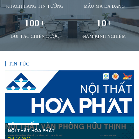
KHÁCH HÀNG TIN TƯỞNG
MẪU MÃ ĐA DẠNG
100
+
10
+
ĐỐI TÁC CHIẾN LƯỢC
NĂM KINH NGHIỆM
TIN TỨC
NỘI THẤT HÒA PHÁT