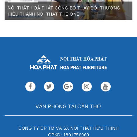
NỘI THẤT HOÀ PHÁT CÔNG BỐ THAY ĐỔI THƯƠNG
HIỆU THÀNH NỘI THẤT THE ONE
Th3 09,2022
Sau gần 3 thập kỷ hoạt động, Nội thất Hòa Phát đã trở thành
thương hiệu dẫn đầu trong lĩnh vực ...
VĂN PHÒNG TẠI CẦN THƠ
CÔNG TY CP TM VÀ SX NỘI THẤT HỮU THỊNH
GPKD: 1801756960