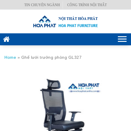
Skip
TIN CHUYÊN NGÀNH
CÔNG TRÌNH NỘI THẤT
BÀN
to
VĂN
content
PHÒNG
GHẾ
Togg
VĂN
navi
PHÒNG
Home
»
Ghế lưới trưởng phòng GL327
KÉT
SẮT
HÒA
PHÁT
NỘI
THẤT
CÔNG
TRÌNH