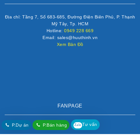
Địa chỉ: Tầng 7, Số 683-685, Đường Điện Biên Phủ, P. Thạnh
Mỹ Tây, Tp. HCM
Hotline:
0949 228 669
Email: sales@huuthinh.vn
Xem Bản Đồ
FANPAGE
Tư vấn
P.Dự án
P.Bán hàng
Zalo