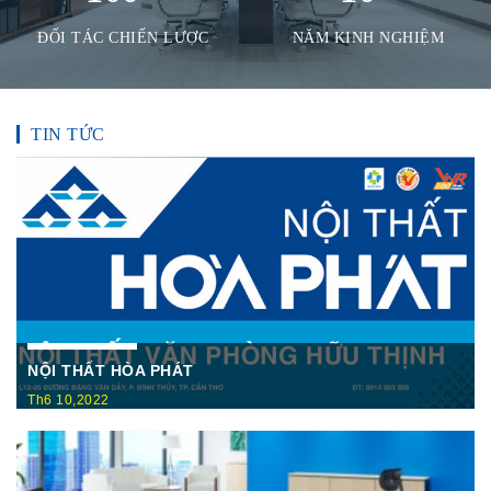
ĐỐI TÁC CHIẾN LƯỢC
NĂM KINH NGHIỆM
TIN TỨC
NỘI THẤT HÒA PHÁT
Th6 10,2022
Nội Thất Hòa Phátt Cần Thơ Là nơi trưng bày và cung cấp
các sản phẩm như: Bàn văn phòng, ghế xoay văn phòng, tủ hồ
sơ, két sắt,…Của cty CP Nội Thất Hòa Phát( Nội thất The