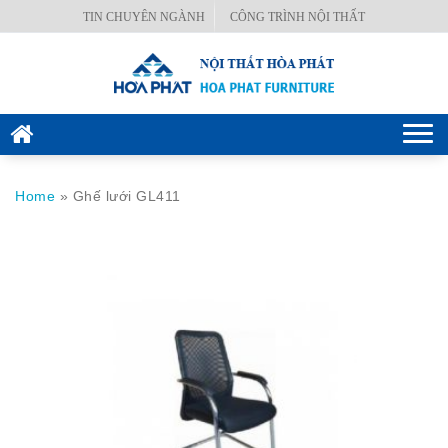
Skip
TIN CHUYÊN NGÀNH
CÔNG TRÌNH NỘI THẤT
BÀN
to
VĂN
content
PHÒNG
GHẾ
Togg
VĂN
navi
PHÒNG
Home
»
Ghế lưới GL411
KÉT
SẮT
HÒA
PHÁT
NỘI
THẤT
CÔNG
TRÌNH