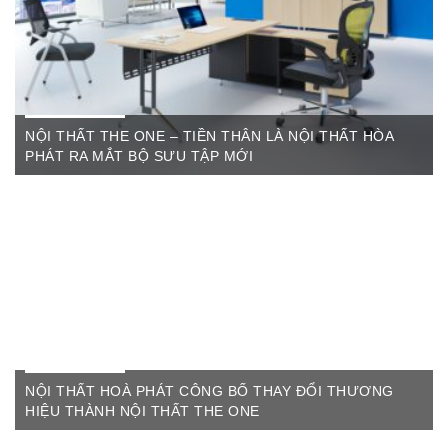
One) có địa ...
NỘI THẤT THE ONE – TIỀN THÂN LÀ NỘI THẤT HÒA
PHÁT RA MẮT BỘ SƯU TẬP MỚI
Th6 07,2022
The One Cần Thơ Thông báo về việc thay đổi thương hiệu Nội
Thất Hòa Phát Ngày ...
NỘI THẤT HOÀ PHÁT CÔNG BỐ THAY ĐỔI THƯƠNG
HIỆU THÀNH NỘI THẤT THE ONE