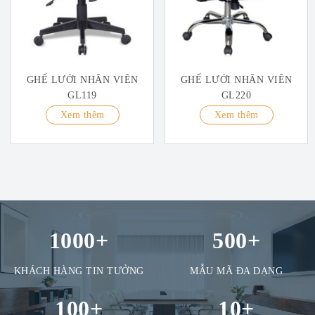
GHẾ LƯỚI NHÂN VIÊN
GHẾ LƯỚI NHÂN VIÊN
GL119
GL220
Xem thêm
Xem thêm
1000
+
500
+
KHÁCH HÀNG TIN TƯỞNG
MẪU MÃ ĐA DẠNG
100
+
10
+