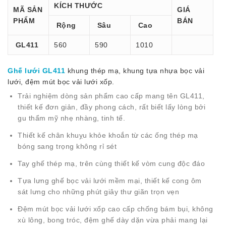
KÍCH THƯỚC
MÃ SẢN
GIÁ
PHẨM
BÁN
Rộng
Sâu
Cao
GL411
560
590
1010
Ghế lưới GL411
khung thép mạ, khung tựa nhựa bọc vải
lưới, đệm mút bọc vải lưới xốp.
Trải nghiệm dòng sản phẩm cao cấp mang tên GL411,
thiết kế đơn giản, đầy phong cách, rất biết lấy lòng bởi
gu thẩm mỹ nhẹ nhàng, tinh tế.
Thiết kế chân khuỵu khỏe khoắn từ các ống thép mạ
bóng sang trọng không rỉ sét
Tay ghế thép mạ, trên cùng thiết kế vòm cung độc đáo
Tựa lưng ghế bọc vải lưới mềm mại, thiết kế cong ôm
sát lưng cho những phút giây thư giãn trọn vẹn
Đệm mút bọc vải lưới xốp cao cấp chống bám bụi, không
xù lông, bong tróc, đệm ghế dày dặn vừa phải mang lại