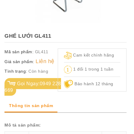
TỦ
TÀI
LIỆU
MÃ
GHẾ LƯỚI GL411
MÀU
Mã sản phẩm:
GL411
CH.
Cam kết chính hãng
SÁCH
Liên hệ
Giá sản phẩm:
–
1 đổi 1 trong 1 tuần
Q.
Tình trạng:
Còn hàng
ĐỊNH
Gọi Ngay:0949 228
Bảo hành 12 tháng
669
Thông tin sản phẩm
Mô tả sản phẩm: