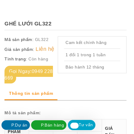
TỦ
TÀI
LIỆU
GHẾ LƯỚI GL322
MÃ
Mã sản phẩm:
GL322
MÀU
Cam kết chính hãng
Liên hệ
Giá sản phẩm:
CH.
1 đổi 1 trong 1 tuần
Tình trạng:
Còn hàng
SÁCH
–
Bảo hành 12 tháng
Q.
Gọi Ngay:0949 228
ĐỊNH
669
Thông tin sản phẩm
Mô tả sản phẩm:
Tư vấn
MÃ SẢN
P.Dự án
P.Bán hàng
KÍCH THƯỚC
Zalo
GIÁ
PHẨM