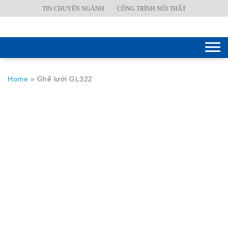
Skip
TIN CHUYÊN NGÀNH
CÔNG TRÌNH NỘI THẤT
BÀN
to
VĂN
content
PHÒNG
Togg
navi
GHẾ
VĂN
Home
»
Ghế lưới GL322
PHÒNG
KÉT
SẮT
HÒA
PHÁT
NỘI
THẤT
CÔNG
TRÌNH