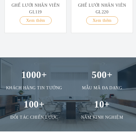
GHẾ LƯỚI NHÂN VIÊN
GHẾ LƯỚI NHÂN VIÊN
GL119
GL220
Xem thêm
Xem thêm
1000
+
500
+
KHÁCH HÀNG TIN TƯỞNG
MẪU MÃ ĐA DẠNG
100
+
10
+
ĐỐI TÁC CHIẾN LƯỢC
NĂM KINH NGHIỆM