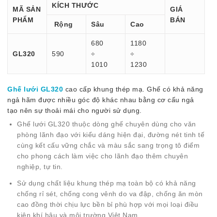
KÍCH THƯỚC
MÃ SẢN
GIÁ
PHẨM
BÁN
Rộng
Sâu
Cao
680
1180
GL320
590
÷
÷
1010
1230
Ghế lưới GL320
cao cấp khung thép mạ. Ghế có khả năng
ngả hãm được nhiều góc độ khác nhau bằng cơ cấu ngả
tạo nên sự thoải mái cho người sử dụng.
Ghế lưới GL320 thuộc dòng ghế chuyên dùng cho văn
phòng lãnh đạo với kiểu dáng hiện đại, đường nét tinh tế
cùng kết cấu vững chắc và màu sắc sang trọng tô điểm
cho phong cách làm việc cho lãnh đạo thêm chuyên
nghiệp, tự tin.
Sử dụng chất liệu khung thép mạ toàn bộ có khả năng
chống rỉ sét, chống cong vênh do va đập, chống ăn mòn
cao đồng thời chịu lực bền bỉ phù hợp với mọi loại điều
kiện khí hậu và môi trường Việt Nam