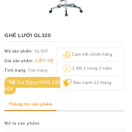
TỦ
TÀI
LIỆU
MÃ
GHẾ LƯỚI GL320
MÀU
Mã sản phẩm:
GL320
CH.
Cam kết chính hãng
SÁCH
Liên hệ
Giá sản phẩm:
–
1 đổi 1 trong 1 tuần
Q.
Tình trạng:
Còn hàng
ĐỊNH
Gọi Ngay:0949 228
Bảo hành 12 tháng
669
Thông tin sản phẩm
Mô tả sản phẩm: