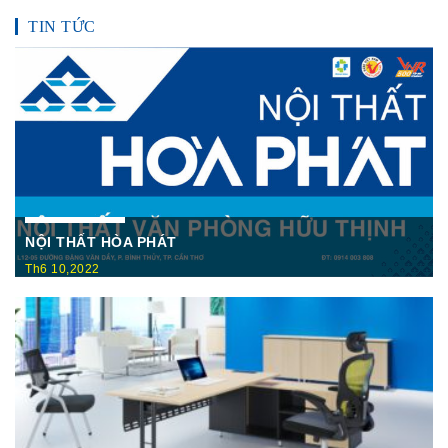
TIN TỨC
NỘI THẤT HÒA PHÁT
Th6 10,2022
Nội Thất Hòa Phátt Cần Thơ Là nơi trưng bày và cung cấp
các sản phẩm như: Bàn văn phòng, ghế xoay văn phòng, tủ hồ
sơ, két sắt,…Của cty CP Nội Thất Hòa Phát( Nội thất The
One) có địa ...