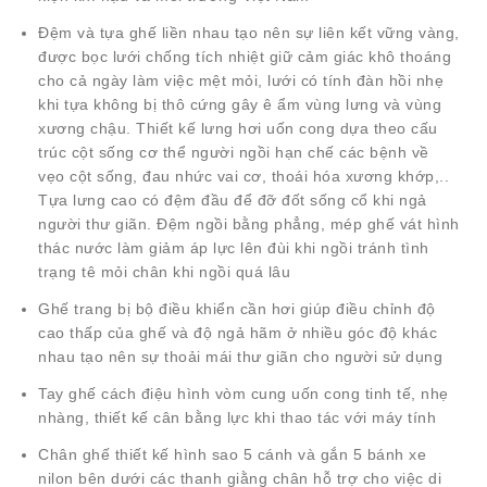
Đệm và tựa ghế liền nhau tạo nên sự liên kết vững vàng,
được bọc lưới chống tích nhiệt giữ cảm giác khô thoáng
cho cả ngày làm việc mệt mỏi, lưới có tính đàn hồi nhẹ
khi tựa không bị thô cứng gây ê ẩm vùng lưng và vùng
xương chậu. Thiết kế lưng hơi uốn cong dựa theo cấu
trúc cột sống cơ thể người ngồi hạn chế các bệnh về
vẹo cột sống, đau nhức vai cơ, thoái hóa xương khớp,..
Tựa lưng cao có đệm đầu để đỡ đốt sống cổ khi ngả
người thư giãn. Đệm ngồi bằng phẳng, mép ghế vát hình
thác nước làm giảm áp lực lên đùi khi ngồi tránh tình
trạng tê mỏi chân khi ngồi quá lâu
Ghế trang bị bộ điều khiển cần hơi giúp điều chỉnh độ
cao thấp của ghế và độ ngả hãm ở nhiều góc độ khác
nhau tạo nên sự thoải mái thư giãn cho người sử dụng
Tay ghế cách điệu hình vòm cung uốn cong tinh tế, nhẹ
nhàng, thiết kế cân bằng lực khi thao tác với máy tính
Chân ghế thiết kế hình sao 5 cánh và gắn 5 bánh xe
nilon bên dưới các thanh giằng chân hỗ trợ cho việc di