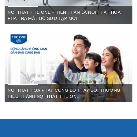
NỘI THẤT THE ONE – TIỀN THÂN LÀ NỘI THẤT HÒA
PHÁT RA MẮT BỘ SƯU TẬP MỚI
Th6 07,2022
The One Cần Thơ Thông báo về việc thay đổi thương hiệu Nội
Thất Hòa Phát Ngày ...
NỘI THẤT HOÀ PHÁT CÔNG BỐ THAY ĐỔI THƯƠNG
HIỆU THÀNH NỘI THẤT THE ONE
Th3 09,2022
Sau gần 3 thập kỷ hoạt động, Nội thất Hòa Phát đã trở thành
thương hiệu dẫn đầu trong lĩnh vực ...