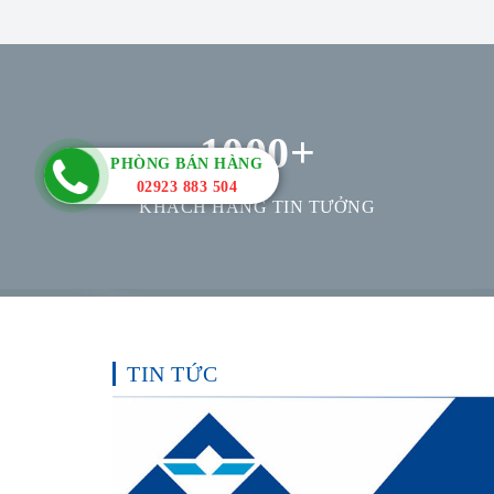
1000
+
PHÒNG BÁN HÀNG
02923 883 504
KHÁCH HÀNG TIN TƯỞNG
TIN TỨC