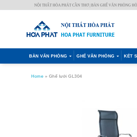
Skip
NỘI THẤT HÒA PHÁT CẦN THƠ | BÀN GHẾ VĂN PHÒNG HÒ
BÀN
GHẾ
KÉT
NỘI
TỦ
MÃ
CH.
to
VĂN
VĂN
SẮT
THẤT
TÀI
MÀU
SÁCH
content
PHÒNG
PHÒNG
HÒA
CÔNG
LIỆU
–
PHÁT
TRÌNH
Q.
ĐỊNH
BÀN VĂN PHÒNG
GHẾ VĂN PHÒNG
KÉT S
Home
»
Ghế lưới GL304