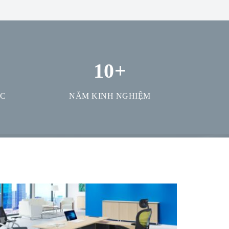
10
+
ỢC
NĂM KINH NGHIỆM