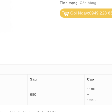
Tình trạng:
Còn hàng
Gọi Ngay:0949 228 6
Sâu
Cao
1180
680
÷
1235