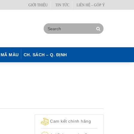
GIỚI THIỆU
TIN TỨC
LIÊN HỆ – GÓP Ý
MÃ MÀU
CH. SÁCH – Q. ĐỊNH
Cam kết chính hãng