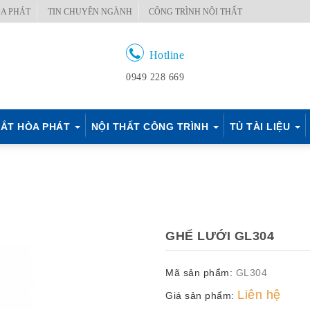
A PHÁT
TIN CHUYÊN NGÀNH
CÔNG TRÌNH NỘI THẤT
Hotline
0949 228 669
ẮT HÒA PHÁT
NỘI THẤT CÔNG TRÌNH
TỦ TÀI LIỆU
GHẾ LƯỚI GL304
Mã sản phẩm:
GL304
Liên hệ
Giá sản phẩm: