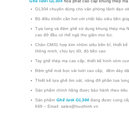
Ghế lưới GL304
hòa phát cao cấp khung thép mạ 
GL304 chuyên dùng cho văn phòng lãnh đạo với 
Bộ điều khiển cần hơi với chất liệu siêu bền g
Tựa lưng và đệm ghế sử dụng khung thép mạ Ni-C
cao đỡ đầu có thể ngả thư giãn mọi lúc.
Chân CM01 hợp kim nhôm siêu bền bĩ, thiết kế h
thông minh, chịu lực tốt, độ bền cao
Tay ghế thép mạ cao cấp, thiết kế hình vòm cun
Đệm ghế mút bọc vải lưới cao cấp, đệm dày dặn
Thiết kế tựa ghế ôm sát, nâng đỡ phần tựa lưng
Sản phẩm chính hãng được bảo hành theo tiêu 
Sản phẩm
Ghế lưới GL304
đang được cung cấ
669 – Email: sales@huuthinh.vn