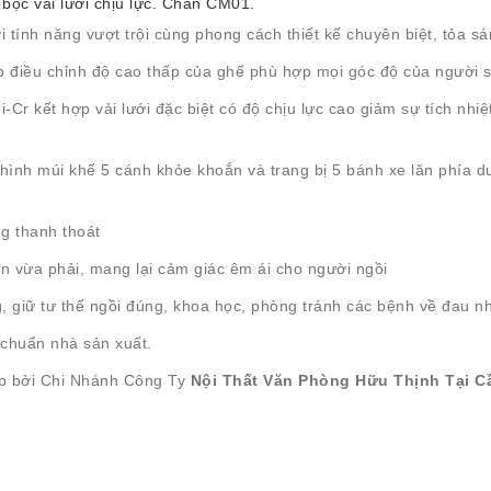
bọc vải lưới chịu lực. Chân CM01.
tính năng vượt trội cùng phong cách thiết kế chuyên biệt, tỏa sá
iúp điều chỉnh độ cao thấp của ghế phù hợp mọi góc độ của người 
r kết hợp vải lưới đặc biệt có độ chịu lực cao giảm sự tích nhiệ
ình múi khế 5 cánh khỏe khoắn và trang bị 5 bánh xe lăn phía dư
g thanh thoát
 vừa phải, mang lại cảm giác êm ái cho người ngồi
, giữ tư thế ngồi đúng, khoa học, phòng tránh các bệnh về đau nh
chuẩn nhà sản xuất.
p bởi Chi Nhánh Công Ty
Nội Thất Văn Phòng Hữu Thịnh Tại C