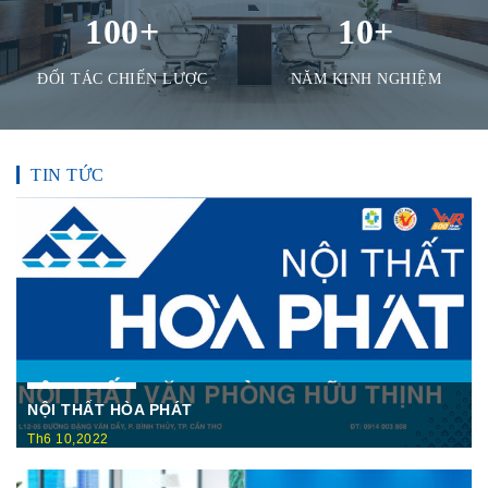
100
+
10
+
ĐỐI TÁC CHIẾN LƯỢC
NĂM KINH NGHIỆM
TIN TỨC
NỘI THẤT HÒA PHÁT
Th6 10,2022
Nội Thất Hòa Phátt Cần Thơ Là nơi trưng bày và cung cấp