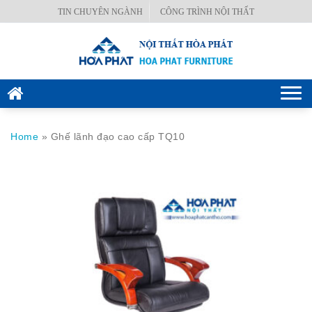
Skip
TIN CHUYÊN NGÀNH
CÔNG TRÌNH NỘI THẤT
BÀN
to
VĂN
content
PHÒNG
GHẾ
Togg
VĂN
navi
PHÒNG
Home
»
Ghế lãnh đạo cao cấp TQ10
KÉT
SẮT
HÒA
PHÁT
NỘI
THẤT
CÔNG
TRÌNH