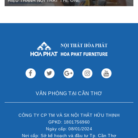
HIỆU THÀNH NỘI THẤT THE ONE
Th3 09,2022
Sau gần 3 thập kỷ hoạt động, Nội thất Hòa Phát đã trở thành
thương hiệu dẫn đầu trong lĩnh vực ...
VĂN PHÒNG TẠI CẦN THƠ
CÔNG TY CP TM VÀ SX NỘI THẤT HỮU THỊNH
GPKD: 1801756960
Ngày cấp: 08/01/2024
Nơi cấp: Sở kế hoạch và đầu tư Tp. Cần Thơ