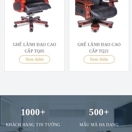
GHẾ LÃNH ĐẠO CAO
GHẾ LÃNH ĐẠO CAO
CẤP TQ05
CẤP TQ21
Xem thêm
Xem thêm
1000
+
500
+
KHÁCH HÀNG TIN TƯỞNG
MẪU MÃ ĐA DẠNG