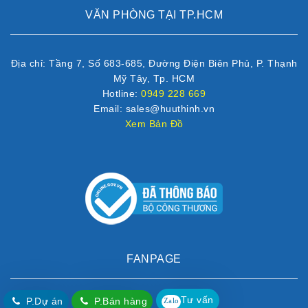
VĂN PHÒNG TẠI TP.HCM
Địa chỉ: Tầng 7, Số 683-685, Đường Điện Biên Phủ, P. Thạnh
Mỹ Tây, Tp. HCM
Hotline:
0949 228 669
Email: sales@huuthinh.vn
Xem Bản Đồ
FANPAGE
Tư vấn
P.Dự án
P.Bán hàng
Zalo