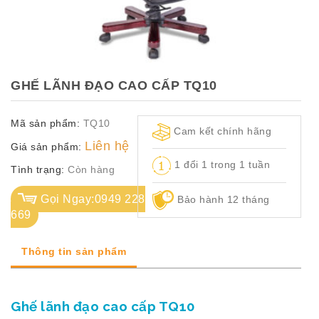
TỦ
TÀI
LIỆU
MÃ
GHẾ LÃNH ĐẠO CAO CẤP TQ10
MÀU
Mã sản phẩm:
TQ10
CH.
Cam kết chính hãng
SÁCH
Liên hệ
Giá sản phẩm:
–
1 đổi 1 trong 1 tuần
Q.
Tình trạng:
Còn hàng
ĐỊNH
Gọi Ngay:0949 228
Bảo hành 12 tháng
669
Thông tin sản phẩm
Ghế lãnh đạo cao cấp TQ10