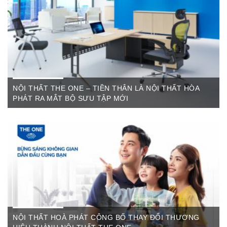
các sản phẩm như: Bàn văn phòng, ghế xoay văn phòng, tủ hồ
sơ, két sắt,…Của cty CP Nội Thất Hòa Phát( Nội thất The
One) có địa ...
NỘI THẤT THE ONE – TIỀN THÂN LÀ NỘI THẤT HÒA
PHÁT RA MẮT BỘ SƯU TẬP MỚI
Th6 07,2022
The One Cần Thơ Thông báo về việc thay đổi thương hiệu Nội
Thất Hòa Phát Ngày ...
NỘI THẤT HOÀ PHÁT CÔNG BỐ THAY ĐỔI THƯƠNG