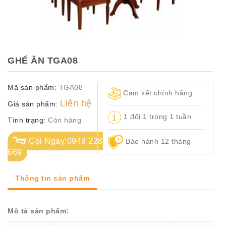
TỦ
TÀI
LIỆU
MÃ
GHẾ ĂN TGA08
MÀU
Mã sản phẩm:
TGA08
CH.
Cam kết chính hãng
SÁCH
Liên hệ
Giá sản phẩm:
–
1 đổi 1 trong 1 tuần
Q.
Tình trạng:
Còn hàng
ĐỊNH
Gọi Ngay:0949 228
Bảo hành 12 tháng
669
Thông tin sản phẩm
Mô tả sản phẩm: