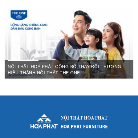
Th6 07,2022
The One Cần Thơ Thông báo về việc thay đổi thương hiệu Nội
Thất Hòa Phát Ngày ...
NỘI THẤT HOÀ PHÁT CÔNG BỐ THAY ĐỔI THƯƠNG
HIỆU THÀNH NỘI THẤT THE ONE
Th3 09,2022
Sau gần 3 thập kỷ hoạt động, Nội thất Hòa Phát đã trở thành
thương hiệu dẫn đầu trong lĩnh vực ...