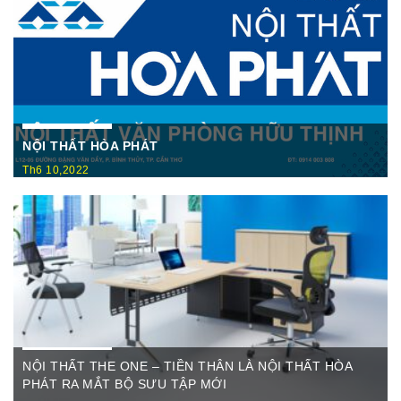
NỘI THẤT HÒA PHÁT
Th6 10,2022
Nội Thất Hòa Phátt Cần Thơ Là nơi trưng bày và cung cấp
các sản phẩm như: Bàn văn phòng, ghế xoay văn phòng, tủ hồ
sơ, két sắt,…Của cty CP Nội Thất Hòa Phát( Nội thất The
One) có địa ...
NỘI THẤT THE ONE – TIỀN THÂN LÀ NỘI THẤT HÒA
PHÁT RA MẮT BỘ SƯU TẬP MỚI