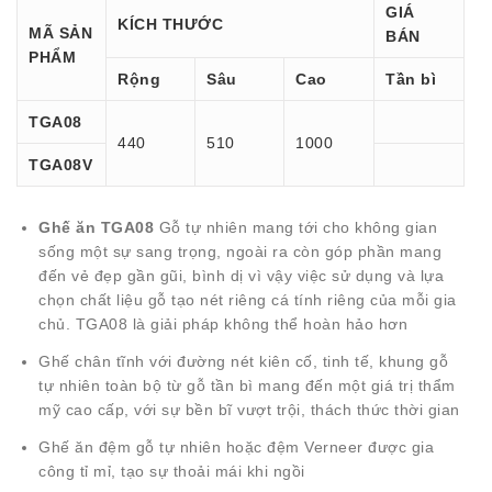
GIÁ
KÍCH THƯỚC
MÃ SẢN
BÁN
PHẨM
Rộng
Sâu
Cao
Tần bì
TGA08
440
510
1000
TGA08V
Ghế ăn TGA08
Gỗ tự nhiên mang tới cho không gian
sống một sự sang trọng, ngoài ra còn góp phần mang
đến vẻ đẹp gần gũi, bình dị vì vậy việc sử dụng và lựa
chọn chất liệu gỗ tạo nét riêng cá tính riêng của mỗi gia
chủ. TGA08 là giải pháp không thể hoàn hảo hơn
Ghế chân tĩnh với đường nét kiên cố, tinh tế, khung gỗ
tự nhiên toàn bộ từ gỗ tần bì mang đến một giá trị thẩm
mỹ cao cấp, với sự bền bĩ vượt trội, thách thức thời gian
Ghế ăn đệm gỗ tự nhiên hoặc đệm Verneer được gia
công tỉ mỉ, tạo sự thoải mái khi ngồi