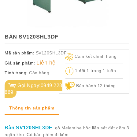
TỦ
TÀI
LIỆU
MÃ
BÀN SV120SHL3DF
MÀU
Mã sản phẩm:
SV120SHL3DF
CH.
Cam kết chính hãng
SÁCH
Liên hệ
Giá sản phẩm:
–
1 đổi 1 trong 1 tuần
Q.
Tình trạng:
Còn hàng
ĐỊNH
Gọi Ngay:0949 228
Bảo hành 12 tháng
669
Thông tin sản phẩm
Bàn SV120SHL3DF
gỗ Melamine hộc liền sát đất gồm 3
ngăn kéo. Có bàn phím đi kèm