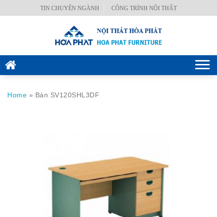
Skip
TIN CHUYÊN NGÀNH
CÔNG TRÌNH NỘI THẤT
BÀN
to
VĂN
content
PHÒNG
GHẾ
Togg
VĂN
navi
PHÒNG
Home
»
Bàn SV120SHL3DF
KÉT
SẮT
HÒA
PHÁT
NỘI
THẤT
CÔNG
TRÌNH