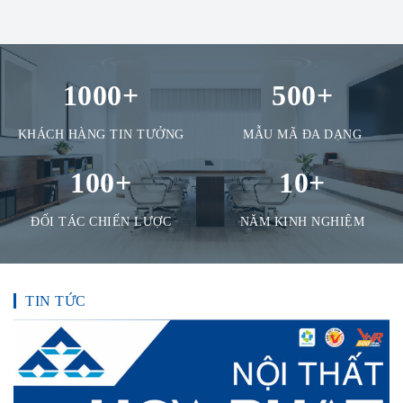
1000
+
500
+
KHÁCH HÀNG TIN TƯỞNG
MẪU MÃ ĐA DẠNG
100
+
10
+
ĐỐI TÁC CHIẾN LƯỢC
NĂM KINH NGHIỆM
TIN TỨC