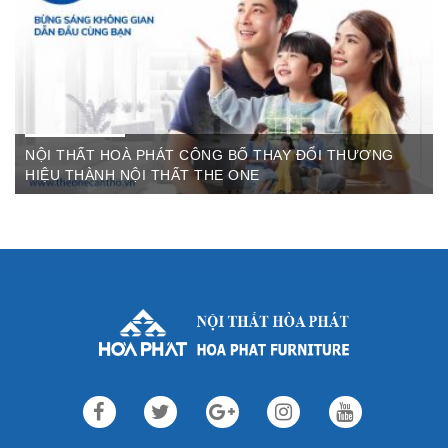
Thất Hòa Phát Ngày ...
NỘI THẤT HOÀ PHÁT CÔNG BỐ THAY ĐỔI THƯƠNG
HIỆU THÀNH NỘI THẤT THE ONE
Th3 09,2022
Sau gần 3 thập kỷ hoạt động, Nội thất Hòa Phát đã trở thành
thương hiệu dẫn đầu trong lĩnh vực ...