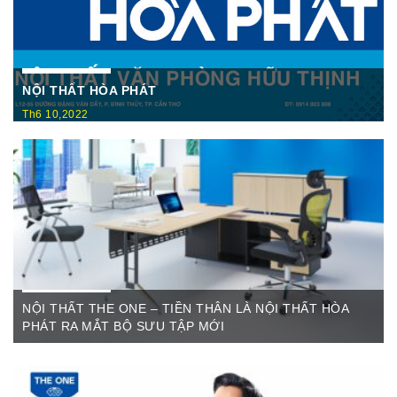
NỘI THẤT HÒA PHÁT
Th6 10,2022
Nội Thất Hòa Phátt Cần Thơ Là nơi trưng bày và cung cấp
các sản phẩm như: Bàn văn phòng, ghế xoay văn phòng, tủ hồ
sơ, két sắt,…Của cty CP Nội Thất Hòa Phát( Nội thất The
One) có địa ...
NỘI THẤT THE ONE – TIỀN THÂN LÀ NỘI THẤT HÒA
PHÁT RA MẮT BỘ SƯU TẬP MỚI
Th6 07,2022
The One Cần Thơ Thông báo về việc thay đổi thương hiệu Nội