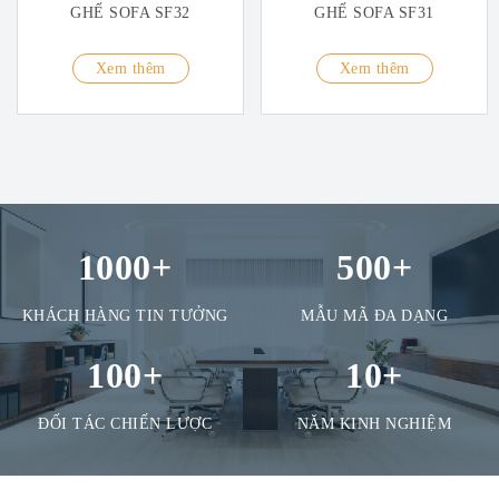
GHẾ SOFA SF32
GHẾ SOFA SF31
Xem thêm
Xem thêm
1000
+
500
+
KHÁCH HÀNG TIN TƯỞNG
MẪU MÃ ĐA DẠNG
100
+
10
+
ĐỐI TÁC CHIẾN LƯỢC
NĂM KINH NGHIỆM