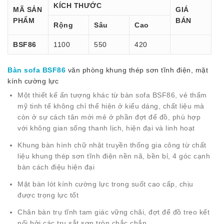
KÍCH THƯỚC
MÃ SẢN
GIÁ
PHẨM
BÁN
Rộng
Sâu
Cao
BSF86
1100
550
420
Bàn sofa BSF86
văn phòng khung thép sơn tĩnh điện, mặt
kính cường lực
Một thiết kế ấn tượng khác từ bàn sofa BSF86, vẻ thẩm
mỹ tinh tế không chỉ thể hiện ở kiểu dáng, chất liệu mà
còn ở sự cách tân mới mẻ ở phần đợt để đồ, phù hợp
với không gian sống thanh lịch, hiện đại và linh hoạt
Khung bàn hình chữ nhật truyền thống gia công từ chất
liệu khung thép sơn tĩnh điện nền nã, bền bỉ, 4 góc cạnh
bàn cách điệu hiện đại
Mặt bàn lót kính cường lực trong suốt cao cấp, chịu
được trọng lực tốt
Chân bàn trụ tĩnh tam giác vững chãi, đợt để đồ treo kết
nối bởi các trụ sắt sơn tròn chắc chắn