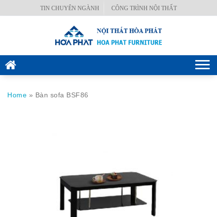
Skip
TIN CHUYÊN NGÀNH
CÔNG TRÌNH NỘI THẤT
BÀN
to
VĂN
content
PHÒNG
GHẾ
Togg
VĂN
navi
PHÒNG
Home
»
Bàn sofa BSF86
KÉT
SẮT
HÒA
PHÁT
NỘI
THẤT
CÔNG
TRÌNH