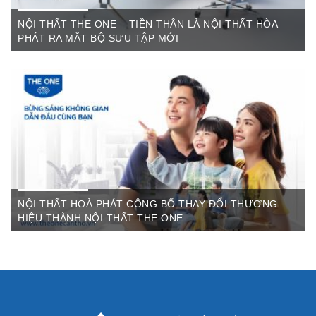
NỘI THẤT THE ONE – TIỀN THÂN LÀ NỘI THẤT HÒA
PHÁT RA MẮT BỘ SƯU TẬP MỚI
Th6 07,2022
The One Cần Thơ Thông báo về việc thay đổi thương hiệu Nội
Thất Hòa Phát Ngày ...
NỘI THẤT HOÀ PHÁT CÔNG BỐ THAY ĐỔI THƯƠNG
HIỆU THÀNH NỘI THẤT THE ONE
Th3 09,2022
Sau gần 3 thập kỷ hoạt động, Nội thất Hòa Phát đã trở thành
thương hiệu dẫn đầu trong lĩnh vực ...