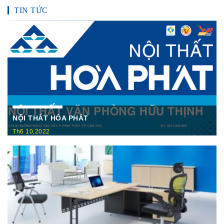
TIN TỨC
NỘI THẤT HÒA PHÁT
Th6 10,2022
Nội Thất Hòa Phátt Cần Thơ Là nơi trưng bày và cung cấp
các sản phẩm như: Bàn văn phòng, ghế xoay văn phòng, tủ hồ
sơ, két sắt,…Của cty CP Nội Thất Hòa Phát( Nội thất The
One) có địa ...