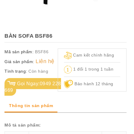
TỦ
TÀI
LIỆU
MÃ
BÀN SOFA BSF86
MÀU
Mã sản phẩm:
BSF86
CH.
Cam kết chính hãng
SÁCH
Liên hệ
Giá sản phẩm:
–
1 đổi 1 trong 1 tuần
Q.
Tình trạng:
Còn hàng
ĐỊNH
Gọi Ngay:0949 228
Bảo hành 12 tháng
669
Thông tin sản phẩm
Mô tả sản phẩm: