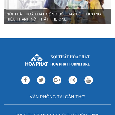
NỘI THẤT HOÀ PHÁT CÔNG BỐ THAY ĐỔI THƯƠNG
HIỆU THÀNH NỘI THẤT THE ONE
Th3 09,2022
Sau gần 3 thập kỷ hoạt động, Nội thất Hòa Phát đã trở thành
thương hiệu dẫn đầu trong lĩnh vực ...
VĂN PHÒNG TẠI CẦN THƠ
CÔNG TY CP TM VÀ SX NỘI THẤT HỮU THỊNH