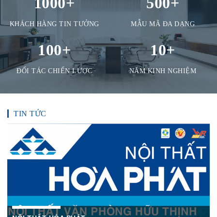
1000
+
500
+
KHÁCH HÀNG TIN TƯỞNG
MẪU MÃ ĐA DẠNG
100
+
10
+
ĐỐI TÁC CHIẾN LƯỢC
NĂM KINH NGHIỆM
TIN TỨC