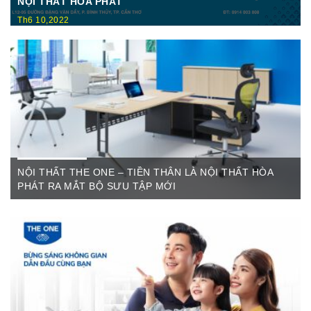
NỘI THẤT HÒA PHÁT
Th6 10,2022
Nội Thất Hòa Phátt Cần Thơ Là nơi trưng bày và cung cấp
các sản phẩm như: Bàn văn phòng, ghế xoay văn phòng, tủ hồ
sơ, két sắt,…Của cty CP Nội Thất Hòa Phát( Nội thất The
One) có địa ...
NỘI THẤT THE ONE – TIỀN THÂN LÀ NỘI THẤT HÒA
PHÁT RA MẮT BỘ SƯU TẬP MỚI
Th6 07,2022
The One Cần Thơ Thông báo về việc thay đổi thương hiệu Nội
Thất Hòa Phát Ngày ...