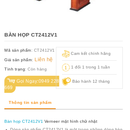
TỦ
TÀI
LIỆU
MÃ
BÀN HỌP CT2412V1
MÀU
Mã sản phẩm:
CT2412V1
CH.
Cam kết chính hãng
SÁCH
Liên hệ
Giá sản phẩm:
–
1 đổi 1 trong 1 tuần
Q.
Tình trạng:
Còn hàng
ĐỊNH
Gọi Ngay:0949 228
Bảo hành 12 tháng
669
Thông tin sản phẩm
Bàn họp CT2412V1
Verneer mặt hình chữ nhật
Dòng sản phẩm CT2412V1 là một trong những dòng bàn