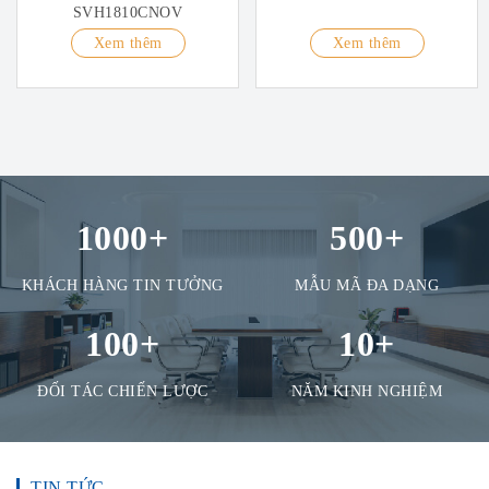
SVH1810CNOV
Xem thêm
Xem thêm
1000
+
500
+
KHÁCH HÀNG TIN TƯỞNG
MẪU MÃ ĐA DẠNG
100
+
10
+
ĐỐI TÁC CHIẾN LƯỢC
NĂM KINH NGHIỆM
TIN TỨC