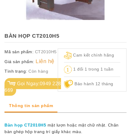
TỦ
TÀI
LIỆU
MÃ
BÀN HỌP CT2010H5
MÀU
Mã sản phẩm:
CT2010H5
CH.
Cam kết chính hãng
SÁCH
Liên hệ
Giá sản phẩm:
–
1 đổi 1 trong 1 tuần
Q.
Tình trạng:
Còn hàng
ĐỊNH
Gọi Ngay:0949 228
Bảo hành 12 tháng
669
Thông tin sản phẩm
Bàn họp CT2010H5
mặt lượn hoặc mặt chữ nhật. Chân
bàn ghép hộp trang trí giấy khác màu.