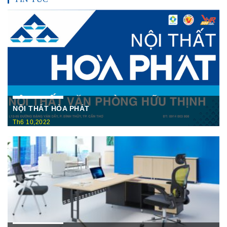
NỘI THẤT HÒA PHÁT
Th6 10,2022
Nội Thất Hòa Phátt Cần Thơ Là nơi trưng bày và cung cấp
các sản phẩm như: Bàn văn phòng, ghế xoay văn phòng, tủ hồ
sơ, két sắt,…Của cty CP Nội Thất Hòa Phát( Nội thất The
One) có địa ...