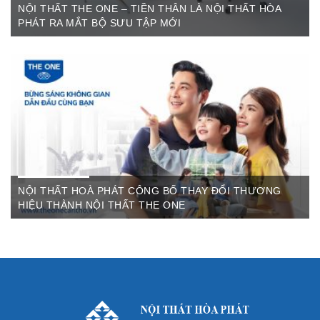
NỘI THẤT THE ONE – TIỀN THÂN LÀ NỘI THẤT HÒA
PHÁT RA MẮT BỘ SƯU TẬP MỚI
Th6 07,2022
The One Cần Thơ Thông báo về việc thay đổi thương hiệu Nội
Thất Hòa Phát Ngày ...
NỘI THẤT HOÀ PHÁT CÔNG BỐ THAY ĐỔI THƯƠNG
HIỆU THÀNH NỘI THẤT THE ONE
Th3 09,2022
Sau gần 3 thập kỷ hoạt động, Nội thất Hòa Phát đã trở thành
thương hiệu dẫn đầu trong lĩnh vực ...