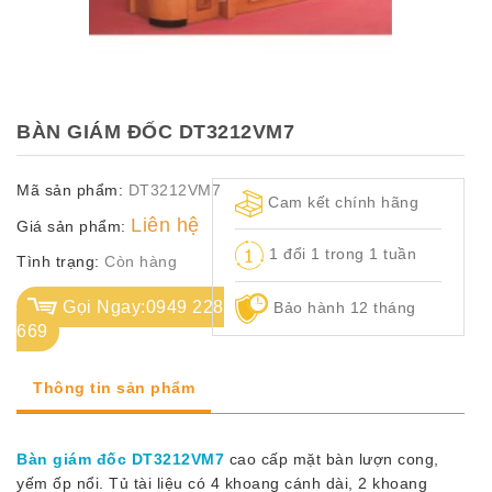
TỦ
TÀI
LIỆU
MÃ
BÀN GIÁM ĐỐC DT3212VM7
MÀU
Mã sản phẩm:
DT3212VM7
CH.
Cam kết chính hãng
SÁCH
Liên hệ
Giá sản phẩm:
–
1 đổi 1 trong 1 tuần
Q.
Tình trạng:
Còn hàng
ĐỊNH
Gọi Ngay:0949 228
Bảo hành 12 tháng
669
Thông tin sản phẩm
Bàn giám đốc DT3212VM7
cao cấp mặt bàn lượn cong,
yếm ốp nổi. Tủ tài liệu có 4 khoang cánh dài, 2 khoang