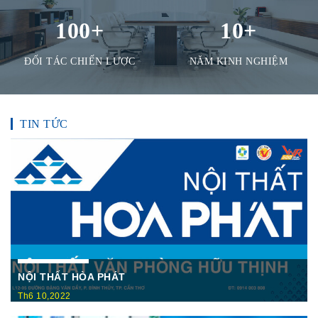
100
+
10
+
ĐỐI TÁC CHIẾN LƯỢC
NĂM KINH NGHIỆM
TIN TỨC
NỘI THẤT HÒA PHÁT
Th6 10,2022
Nội Thất Hòa Phátt Cần Thơ Là nơi trưng bày và cung cấp