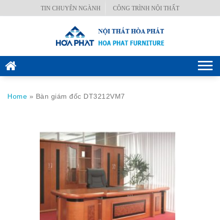
Skip
TIN CHUYÊN NGÀNH
CÔNG TRÌNH NỘI THẤT
BÀN
to
VĂN
content
PHÒNG
GHẾ
Togg
VĂN
navi
PHÒNG
Home
»
Bàn giám đốc DT3212VM7
KÉT
SẮT
HÒA
PHÁT
NỘI
THẤT
CÔNG
TRÌNH