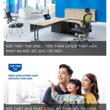
các sản phẩm như: Bàn văn phòng, ghế xoay văn phòng, tủ hồ
sơ, két sắt,…Của cty CP Nội Thất Hòa Phát( Nội thất The
One) có địa ...
NỘI THẤT THE ONE – TIỀN THÂN LÀ NỘI THẤT HÒA
PHÁT RA MẮT BỘ SƯU TẬP MỚI
Th6 07,2022
The One Cần Thơ Thông báo về việc thay đổi thương hiệu Nội
Thất Hòa Phát Ngày ...
NỘI THẤT HOÀ PHÁT CÔNG BỐ THAY ĐỔI THƯƠNG