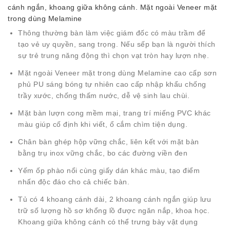
cánh ngắn, khoang giữa không cánh. Mặt ngoài Veneer mặt
trong dùng Melamine
Thông thường bàn làm việc giám đốc có màu trầm để
tạo vẻ uy quyền, sang trọng. Nếu sếp bạn là người thích
sự trẻ trung năng động thì chọn vạt tròn hay lượn nhẹ.
Mặt ngoài Veneer mặt trong dùng Melamine cao cấp sơn
phủ PU sáng bóng tự nhiên cao cấp nhập khẩu chống
trầy xước, chống thấm nước, dễ vệ sinh lau chùi.
Mặt bàn lượn cong mềm mại, trang trí miếng PVC khác
màu giúp cố định khi viết, ổ cắm chìm tiện dụng.
Chân bàn ghép hộp vững chắc, liên kết với mặt bàn
bằng trụ inox vững chắc, bo các đường viền đen
Yếm ốp phào nổi cùng giấy dán khác màu, tạo điểm
nhấn độc đáo cho cả chiếc bàn.
Tủ có 4 khoang cánh dài, 2 khoang cánh ngắn giúp lưu
trữ số lượng hồ sơ khổng lồ được ngăn nắp, khoa học.
Khoang giữa không cánh có thể trưng bày vật dụng