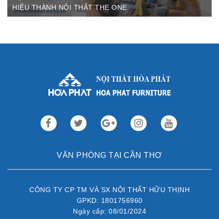
HIỆU THÀNH NỘI THẤT THE ONE
Th3 09,2022
Sau gần 3 thập kỷ hoạt động, Nội thất Hòa Phát đã trở thành
thương hiệu dẫn đầu trong lĩnh vực ...
VĂN PHÒNG TẠI CẦN THƠ
CÔNG TY CP TM VÀ SX NỘI THẤT HỮU THỊNH
GPKD: 1801756960
Ngày cấp: 08/01/2024