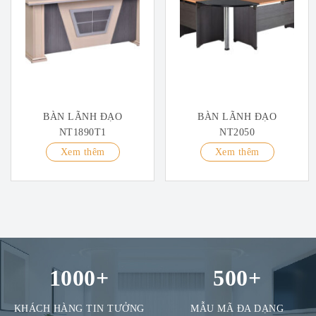
BÀN LÃNH ĐẠO
BÀN LÃNH ĐẠO
NT1890T1
NT2050
Xem thêm
Xem thêm
1000
+
500
+
KHÁCH HÀNG TIN TƯỞNG
MẪU MÃ ĐA DẠNG