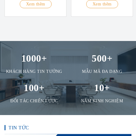
Xem thêm
Xem thêm
1000
+
500
+
KHÁCH HÀNG TIN TƯỞNG
MẪU MÃ ĐA DẠNG
100
+
10
+
ĐỐI TÁC CHIẾN LƯỢC
NĂM KINH NGHIỆM
TIN TỨC