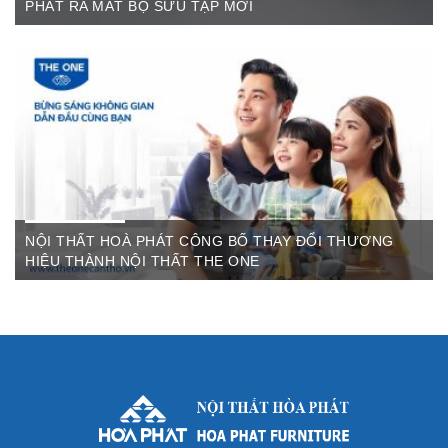
PHÁT RA MẮT BỘ SƯU TẬP MỚI
Th6 07,2022
The One Cần Thơ Thông báo về việc thay đổi thương hiệu Nội
Thất Hòa Phát Ngày ...
NỘI THẤT HOÀ PHÁT CÔNG BỐ THAY ĐỔI THƯƠNG
HIỆU THÀNH NỘI THẤT THE ONE
Th3 09,2022
Sau gần 3 thập kỷ hoạt động, Nội thất Hòa Phát đã trở thành
thương hiệu dẫn đầu trong lĩnh vực ...