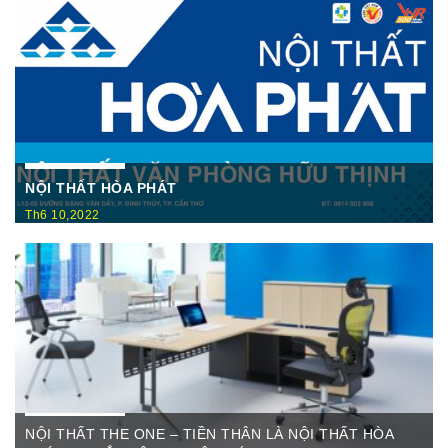
NỘI THẤT HÒA PHÁT
Th6 10,2022
Nội Thất Hòa Phátt Cần Thơ Là nơi trưng bày và cung cấp
các sản phẩm như: Bàn văn phòng, ghế xoay văn phòng, tủ hồ
sơ, két sắt,…Của cty CP Nội Thất Hòa Phát( Nội thất The
One) có địa ...
NỘI THẤT THE ONE – TIỀN THÂN LÀ NỘI THẤT HÒA