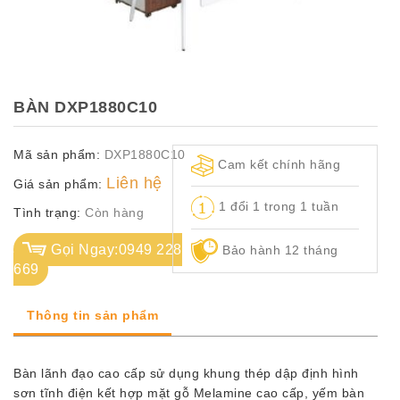
TỦ
TÀI
LIỆU
MÃ
BÀN DXP1880C10
MÀU
Mã sản phẩm:
DXP1880C10
CH.
Cam kết chính hãng
SÁCH
Liên hệ
Giá sản phẩm:
–
1 đổi 1 trong 1 tuần
Q.
Tình trạng:
Còn hàng
ĐỊNH
Gọi Ngay:0949 228
Bảo hành 12 tháng
669
Thông tin sản phẩm
Bàn lãnh đạo cao cấp sử dụng khung thép dập định hình
sơn tĩnh điện kết hợp mặt gỗ Melamine cao cấp, yếm bàn