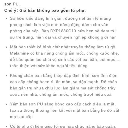
sơn PU.
Chú ý: Giá bán không bao gồm tủ phụ.
Sở hữu kiểu dáng tinh giản, đường nét tinh tế mang
phong cách làm việc mở, năng động dành cho văn
phòng của sếp. Bàn DXP1880C10 hứa hẹn sẽ đem tới
sự trẻ trung, hiện đại và chuyên nghiệp không giới hạn
Mặt bàn thiết kế hình chữ nhật truyền thống làm từ gỗ
Melamine có khả năng chống ẩm mốc, chống xước nhẹ,
dễ bảo quản lau chùi vệ sinh các vết bụi bẩn, bút mực,…
thân thiện với sức khỏe người tiêu dùng
Khung chân bàn bằng thép dập định hình sơn tĩnh điện
cao cấp chống hoen rỉ, ăn mòn, va đập mạnh. Đế chân
bàn gắn trụ nhựa chịu lực làm giảm ma sát chống trầy
xước nền nhà, chống ẩm mốc, chống trượt hiệu quả
Yếm bàn sơn PU sáng bóng cao cấp cách điệu lạ mắt,
tạo sự thông thoáng liên kết với mặt bàn bằng ke đỡ sắt
mạ cao cấp
Có tủ phụ đi kèm giúp tối ưu hóa chức năng bảo quản,