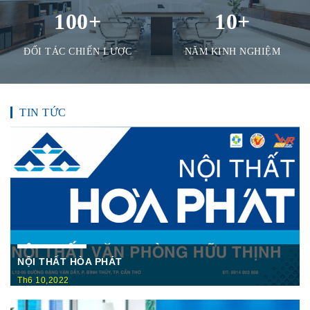
100
+
10
+
ĐỐI TÁC CHIẾN LƯỢC
NĂM KINH NGHIỆM
TIN TỨC
NỘI THẤT HÒA PHÁT
Th6 10,2022
Nội Thất Hòa Phátt Cần Thơ Là nơi trưng bày và cung cấp