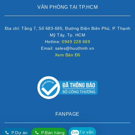
VĂN PHÒNG TẠI TP.HCM
Địa chỉ: Tầng 7, Số 683-685, Đường Điện Biên Phủ, P. Thạnh
Mỹ Tây, Tp. HCM
Hotline:
0949 228 669
Email: sales@huuthinh.vn
Xem Bản Đồ
FANPAGE
Tư vấn
P.Dự án
P.Bán hàng
Zalo