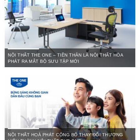
các sản phẩm như: Bàn văn phòng, ghế xoay văn phòng, tủ hồ
sơ, két sắt,…Của cty CP Nội Thất Hòa Phát( Nội thất The
One) có địa ...
NỘI THẤT THE ONE – TIỀN THÂN LÀ NỘI THẤT HÒA
PHÁT RA MẮT BỘ SƯU TẬP MỚI
Th6 07,2022
The One Cần Thơ Thông báo về việc thay đổi thương hiệu Nội
Thất Hòa Phát Ngày ...
NỘI THẤT HOÀ PHÁT CÔNG BỐ THAY ĐỔI THƯƠNG