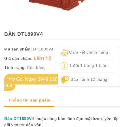
TỦ
TÀI
LIỆU
MÃ
BÀN DT1890V4
MÀU
Mã sản phẩm:
DT1890V4
CH.
Cam kết chính hãng
SÁCH
Liên hệ
Giá sản phẩm:
–
1 đổi 1 trong 1 tuần
Q.
Tình trạng:
Còn hàng
ĐỊNH
Gọi Ngay:0949 228
Bảo hành 12 tháng
669
Thông tin sản phẩm
Bàn DT1890V4
thuộc dòng bàn lãnh đạo mặt lượn, yếm ốp
nổi veneer đấu vân.