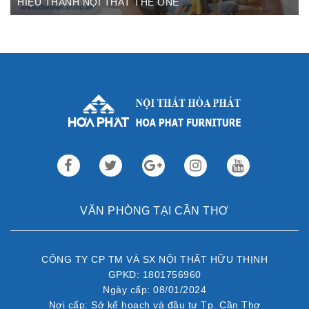
HIỆU THÀNH NỘI THẤT THE ONE
Th3 09,2022
Sau gần 3 thập kỷ hoạt động, Nội thất Hòa Phát đã trở thành
thương hiệu dẫn đầu trong lĩnh vực ...
VĂN PHÒNG TẠI CẦN THƠ
CÔNG TY CP TM VÀ SX NỘI THẤT HỮU THỊNH
GPKD: 1801756960
Ngày cấp: 08/01/2024
Nơi cấp: Sở kế hoạch và đầu tư Tp. Cần Thơ