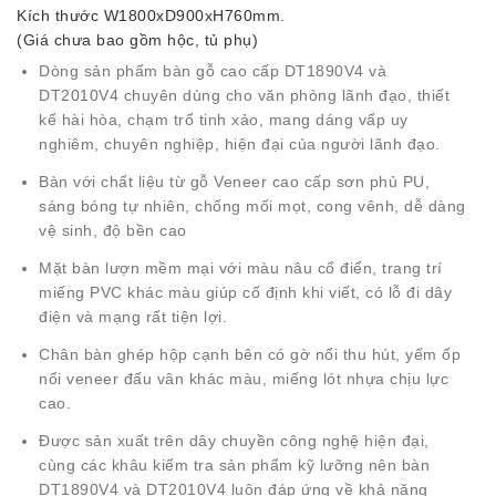
Kích thước W1800xD900xH760mm.
(Giá chưa bao gồm hộc, tủ phụ)
Dòng sản phẩm bàn gỗ cao cấp DT1890V4 và
DT2010V4 chuyên dùng cho văn phòng lãnh đạo, thiết
kế hài hòa, chạm trổ tinh xảo, mang dáng vấp uy
nghiêm, chuyên nghiệp, hiện đại của người lãnh đạo.
Bàn với chất liệu từ gỗ Veneer cao cấp sơn phủ PU,
sáng bóng tự nhiên, chống mối mọt, cong vênh, dễ dàng
vệ sinh, độ bền cao
Mặt bàn lượn mềm mại với màu nâu cổ điển, trang trí
miếng PVC khác màu giúp cố định khi viết, có lỗ đi dây
điện và mạng rất tiện lợi.
Chân bàn ghép hộp cạnh bên có gờ nổi thu hút, yếm ốp
nổi veneer đấu vân khác màu, miếng lót nhựa chịu lực
cao.
Được sản xuất trên dây chuyền công nghệ hiện đại,
cùng các khâu kiểm tra sản phẩm kỹ lưỡng nên bàn
DT1890V4 và DT2010V4 luôn đáp ứng về khả năng