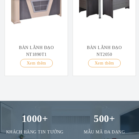
BÀN LÃNH ĐẠO
BÀN LÃNH ĐẠO
NT1890T1
NT2050
Xem thêm
Xem thêm
1000
+
500
+
KHÁCH HÀNG TIN TƯỞNG
MẪU MÃ ĐA DẠNG