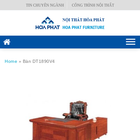
Skip
TIN CHUYÊN NGÀNH
CÔNG TRÌNH NỘI THẤT
BÀN
to
VĂN
content
PHÒNG
GHẾ
Togg
VĂN
navi
PHÒNG
Home
»
Bàn DT1890V4
KÉT
SẮT
HÒA
PHÁT
NỘI
THẤT
CÔNG
TRÌNH