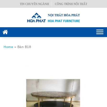
Skip
TIN CHUYÊN NGÀNH
CÔNG TRÌNH NỘI THẤT
BÀN
to
VĂN
content
PHÒNG
GHẾ
Togg
VĂN
navi
PHÒNG
Home
»
Bàn B18
KÉT
SẮT
HÒA
PHÁT
NỘI
THẤT
CÔNG
TRÌNH