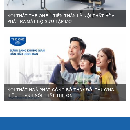
NỘI THẤT THE ONE – TIỀN THÂN LÀ NỘI THẤT HÒA
PHÁT RA MẮT BỘ SƯU TẬP MỚI
Th6 07,2022
The One Cần Thơ Thông báo về việc thay đổi thương hiệu Nội
Thất Hòa Phát Ngày ...
NỘI THẤT HOÀ PHÁT CÔNG BỐ THAY ĐỔI THƯƠNG
HIỆU THÀNH NỘI THẤT THE ONE
Th3 09,2022
Sau gần 3 thập kỷ hoạt động, Nội thất Hòa Phát đã trở thành
thương hiệu dẫn đầu trong lĩnh vực ...