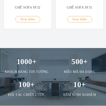
GHẾ SOFA SF32
GHẾ SOFA SF31
Xem thêm
Xem thêm
1000
+
500
+
KHÁCH HÀNG TIN TƯỞNG
MẪU MÃ ĐA DẠNG
100
+
10
+
ĐỐI TÁC CHIẾN LƯỢC
NĂM KINH NGHIỆM