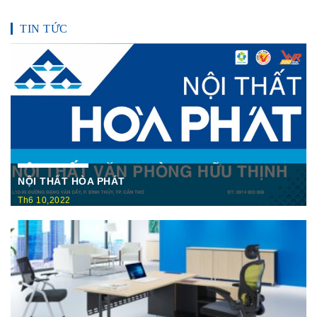
TIN TỨC
NỘI THẤT HÒA PHÁT
Th6 10,2022
Nội Thất Hòa Phátt Cần Thơ Là nơi trưng bày và cung cấp
các sản phẩm như: Bàn văn phòng, ghế xoay văn phòng, tủ hồ
sơ, két sắt,…Của cty CP Nội Thất Hòa Phát( Nội thất The
One) có địa ...