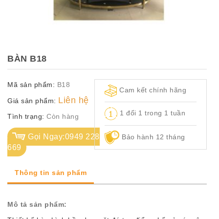
TỦ
TÀI
LIỆU
MÃ
BÀN B18
MÀU
Mã sản phẩm:
B18
CH.
Cam kết chính hãng
SÁCH
Liên hệ
Giá sản phẩm:
–
1 đổi 1 trong 1 tuần
Q.
Tình trạng:
Còn hàng
ĐỊNH
Gọi Ngay:0949 228
Bảo hành 12 tháng
669
Thông tin sản phẩm
Mô tả sản phẩm: