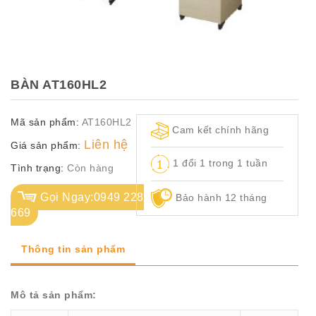
TỦ
TÀI
LIỆU
MÃ
BÀN AT160HL2
MÀU
Mã sản phẩm:
AT160HL2
CH.
Cam kết chính hãng
SÁCH
Liên hệ
Giá sản phẩm:
–
1 đổi 1 trong 1 tuần
Q.
Tình trạng:
Còn hàng
ĐỊNH
Gọi Ngay:0949 228
Bảo hành 12 tháng
669
Thông tin sản phẩm
Mô tả sản phẩm: