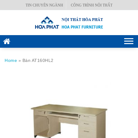
Skip
TIN CHUYÊN NGÀNH
CÔNG TRÌNH NỘI THẤT
BÀN
to
VĂN
content
PHÒNG
GHẾ
Togg
VĂN
navi
PHÒNG
Home
»
Bàn AT160HL2
KÉT
SẮT
HÒA
PHÁT
NỘI
THẤT
CÔNG
TRÌNH