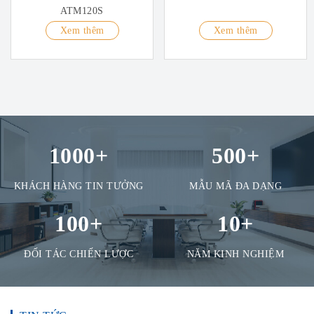
ATM120S
Xem thêm
Xem thêm
1000
+
500
+
KHÁCH HÀNG TIN TƯỞNG
MẪU MÃ ĐA DẠNG
100
+
10
+
ĐỐI TÁC CHIẾN LƯỢC
NĂM KINH NGHIỆM