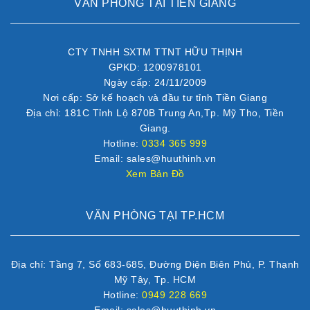
VĂN PHÒNG TẠI TIỀN GIANG
CTY TNHH SXTM TTNT HỮU THỊNH
GPKD: 1200978101
Ngày cấp: 24/11/2009
Nơi cấp: Sở kế hoạch và đầu tư tỉnh Tiền Giang
Địa chỉ: 181C Tỉnh Lộ 870B Trung An,Tp. Mỹ Tho, Tiền
Giang.
Hotline:
0334 365 999
Email: sales@huuthinh.vn
Xem Bản Đồ
VĂN PHÒNG TẠI TP.HCM
Địa chỉ: Tầng 7, Số 683-685, Đường Điện Biên Phủ, P. Thạnh
Mỹ Tây, Tp. HCM
Hotline:
0949 228 669
Email: sales@huuthinh.vn