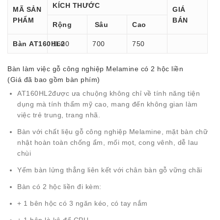
KÍCH THƯỚC
MÃ SẢN
GIÁ
PHẨM
BÁN
Rộng
Sâu
Cao
Bàn AT160HL2
1600
700
750
Bàn làm việc gỗ công nghiệp Melamine có 2 hộc liền
(Giá đã bao gồm bàn phím)
AT160HL2được ưa chuộng không chỉ về tính năng tiện
dụng mà tính thẩm mỹ cao, mang đến không gian làm
việc trẻ trung, trang nhã.
Bàn với chất liệu gỗ công nghiệp Melamine, mặt bàn chữ
nhật hoàn toàn chống ẩm, mối mọt, cong vênh, dễ lau
chùi
Yếm bàn lửng thẳng liên kết với chân bàn gỗ vững chãi
Bàn có 2 hộc liền đi kèm:
+ 1 bên hộc có 3 ngăn kéo, có tay nắm