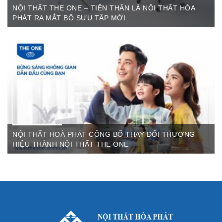
NỘI THẤT THE ONE – TIỀN THÂN LÀ NỘI THẤT HÒA
PHÁT RA MẮT BỘ SƯU TẬP MỚI
Th6 07,2022
The One Cần Thơ Thông báo về việc thay đổi thương hiệu Nội
Thất Hòa Phát Ngày ...
NỘI THẤT HOÀ PHÁT CÔNG BỐ THAY ĐỔI THƯƠNG
HIỆU THÀNH NỘI THẤT THE ONE
Th3 09,2022
Sau gần 3 thập kỷ hoạt động, Nội thất Hòa Phát đã trở thành
thương hiệu dẫn đầu trong lĩnh vực ...