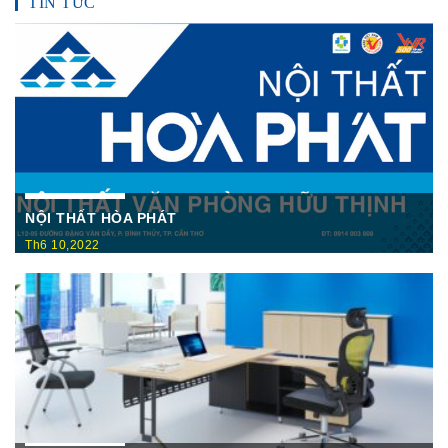
TIN TỨC
NỘI THẤT HÒA PHÁT
Th6 10,2022
Nội Thất Hòa Phátt Cần Thơ Là nơi trưng bày và cung cấp
các sản phẩm như: Bàn văn phòng, ghế xoay văn phòng, tủ hồ
sơ, két sắt,…Của cty CP Nội Thất Hòa Phát( Nội thất The
One) có địa ...